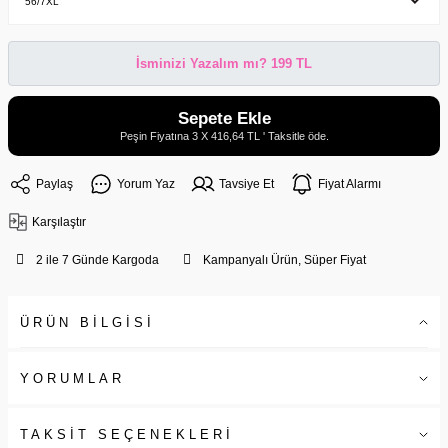
İsminizi Yazalım mı? 199 TL
Sepete Ekle
Peşin Fiyatına 3 X 416,64 TL ' Taksitle öde.
Paylaş
Yorum Yaz
Tavsiye Et
Fiyat Alarmı
Karşılaştır
2 ile 7 Günde Kargoda
Kampanyalı Ürün, Süper Fiyat
ÜRÜN BİLGİSİ
YORUMLAR
TAKSİT SEÇENEKLERİ