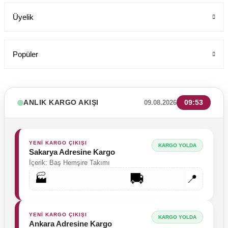
Üyelik
Popüler
ANLIK KARGO AKIŞI
09:53
09.08.2026
YENİ KARGO ÇIKIŞI
KARGO YOLDA
Sakarya Adresine Kargo
İçerik: Baş Hemşire Takımı
🚚
🏭
📍
Tesettür Cerrahi Bone Terikoton Kumaş Yeni Model
Labor Medikal Tekstil
YENİ KARGO ÇIKIŞI
KARGO YOLDA
Ankara Adresine Kargo