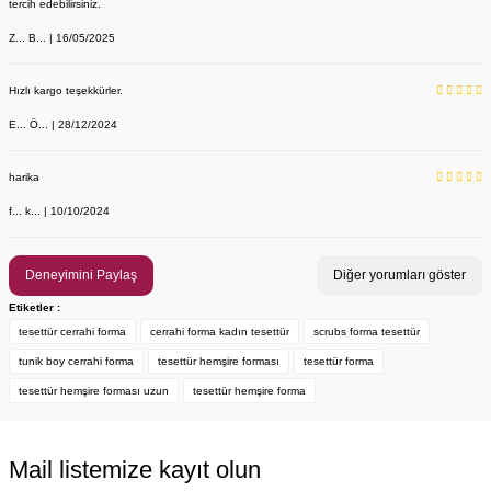
tercih edebilirsiniz.
Z... B... | 16/05/2025
Hızlı kargo teşekkürler.
E... Ö... | 28/12/2024
YENİ ÜRÜN
Önlük, Scrubs ve Bone İsim Nakış İşleme | İsim Yazdırmak İstiyor 
Labor Medikal Tekstil
harika
f... k... | 10/10/2024
199,00 TL
Deneyimini Paylaş
Diğer yorumları göster
Etiketler :
tesettür cerrahi forma
cerrahi forma kadın tesettür
scrubs forma tesettür
tunik boy cerrahi forma
tesettür hemşire forması
tesettür forma
tesettür hemşire forması uzun
tesettür hemşire forma
Mail listemize kayıt olun