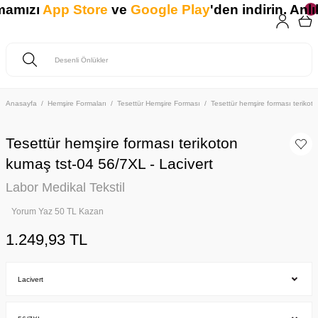
amızı
App Store
ve
Google Play
'den indirin. Anlık
Anasayfa
Hemşire Formaları
Tesettür Hemşire Forması
Tesettür hemşire forması teriko
Tesettür hemşire forması terikoton
kumaş tst-04 56/7XL - Lacivert
Labor Medikal Tekstil
Yorum Yaz 50 TL Kazan
1.249,93 TL