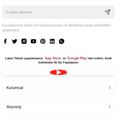
E-postalarımızı almak için kaydoluyorsunuz ve dilediğiniz zaman abonelikten
çıkabilirsiniz.
Logo Tasarım Ücreti 1 Adet
Labor Medikal Tekstil
App Store
Google Play
Labor Tekstil uygulamamızı
ve
'den indirin. Anlık
199,00 TL
İndirimden İlk Siz Faydalanın.
Kurumsal
Alışveriş