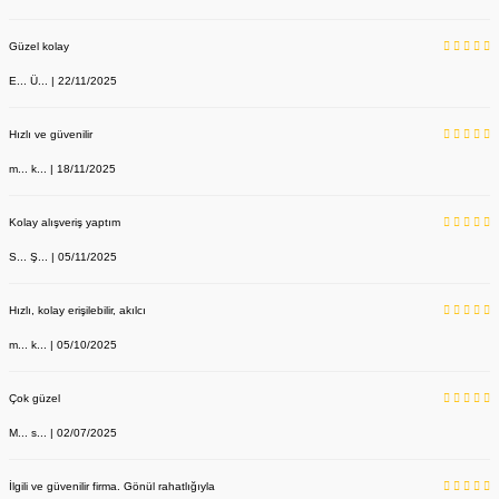
Güzel kolay
E... Ü... | 22/11/2025
Hızlı ve güvenilir
m... k... | 18/11/2025
Kolay alışveriş yaptım
S... Ş... | 05/11/2025
Hızlı, kolay erişilebilir, akılcı
m... k... | 05/10/2025
Çok güzel
M... s... | 02/07/2025
İlgili ve güvenilir firma. Gönül rahatlığıyla