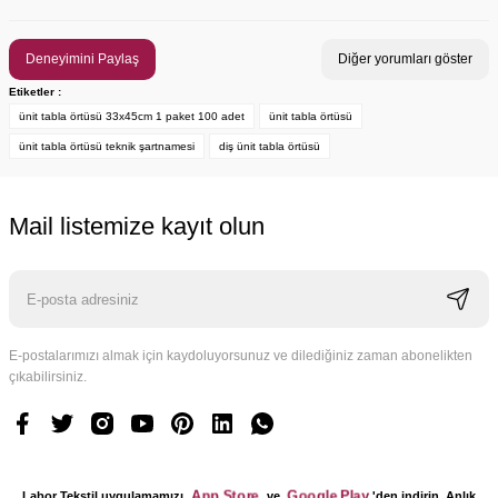
Deneyimini Paylaş
Diğer yorumları göster
Etiketler :
ünit tabla örtüsü 33x45cm 1 paket 100 adet
ünit tabla örtüsü
ünit tabla örtüsü teknik şartnamesi
diş ünit tabla örtüsü
Mail listemize kayıt olun
E-postalarımızı almak için kaydoluyorsunuz ve dilediğiniz zaman abonelikten
çıkabilirsiniz.
App Store
Google Play
Labor Tekstil uygulamamızı
ve
'den indirin. Anlık