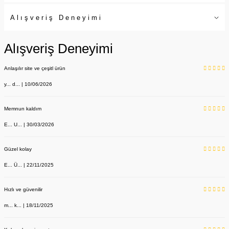
Alışveriş Deneyimi
Alışveriş Deneyimi
Anlaşılır site ve çeşitl ürün
y... d... | 10/06/2026
Memnun kaldım
E... U... | 30/03/2026
Güzel kolay
E... Ü... | 22/11/2025
Hızlı ve güvenilir
m... k... | 18/11/2025