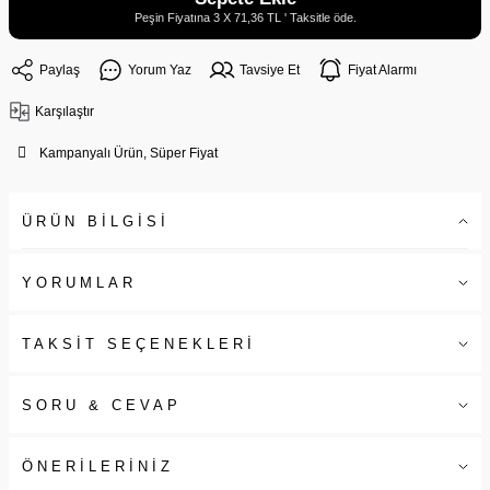
Peşin Fiyatına 3 X 71,36 TL ' Taksitle öde.
Paylaş
Yorum Yaz
Tavsiye Et
Fiyat Alarmı
Karşılaştır
Kampanyalı Ürün, Süper Fiyat
ÜRÜN BİLGİSİ
YORUMLAR
TAKSİT SEÇENEKLERİ
SORU & CEVAP
ÖNERİLERİNİZ