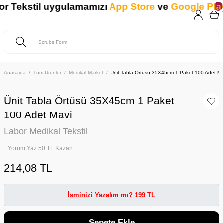
Tekstil uygulamamızı
App Store
ve
Google Play
'd
Anasayfa
Tüm Ürünler
Medikal Market
Ünit Tabla Örtüsü 35X45cm 1 Paket 100 Adet Ma
Ünit Tabla Örtüsü 35X45cm 1 Paket
100 Adet Mavi
Labor Medikal Tekstil
Yorum Yaz 50 TL Kazan
214,08 TL
İsminizi Yazalım mı? 199 TL
Sepete Ekle