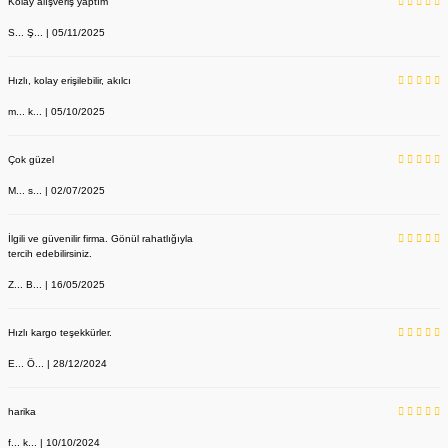
Kolay alışveriş yaptım
S... Ş... | 05/11/2025
Hızlı, kolay erişilebilir, akılcı
m... k... | 05/10/2025
Çok güzel
M... s... | 02/07/2025
İlgili ve güvenilir firma. Gönül rahatlığıyla
tercih edebilirsiniz.
Z... B... | 16/05/2025
Hızlı kargo teşekkürler.
E... Ö... | 28/12/2024
harika
f... k... | 10/10/2024