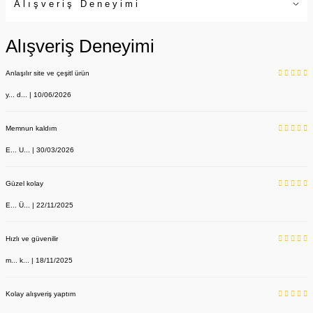
Alışveriş Deneyimi
Alışveriş Deneyimi
Anlaşılır site ve çeşitl ürün
y... d... | 10/06/2026
Memnun kaldım
E... U... | 30/03/2026
Güzel kolay
E... Ü... | 22/11/2025
Hızlı ve güvenilir
m... k... | 18/11/2025
Kolay alışveriş yaptım