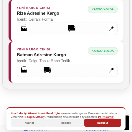
YENİ KARGO ÇIKIŞI
KARGO YOLDA
Rize Adresine Kargo
İçerik: Cerrahi Forma
🚚
🏭
📍
YENİ KARGO ÇIKIŞI
KARGO YOLDA
Batman Adresine Kargo
İçerik: Dolgu Topuk Sabo Terlik
🚚
🏭
📍
Size Daha İyi Hizmet Sunabilmek İçin:
çerezler kullanıyoruz. Onay vermeniz halinde
2026 Copyright - Tüm Hakları Saklıdır.
verileriniz
(Google/Meta)
yurt dışındakiiş ortaklarımızla paylaşılacaktır.
Politikamız
Destek
Ayarlar
Reddet
Kabul Et
ideasoft
ile
e-