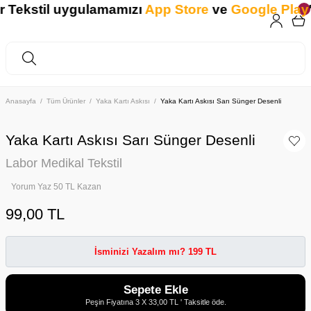
Tekstil uygulamamızı
App Store
ve
Google Play
'
Anasayfa
Tüm Ürünler
Yaka Kartı Askısı
Yaka Kartı Askısı Sarı Sünger Desenli
Yaka Kartı Askısı Sarı Sünger Desenli
Labor Medikal Tekstil
Yorum Yaz 50 TL Kazan
99,00 TL
İsminizi Yazalım mı? 199 TL
Sepete Ekle
Peşin Fiyatına 3 X 33,00 TL ' Taksitle öde.