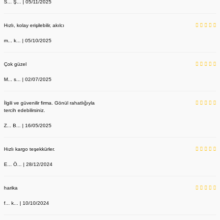
S... Ş... | 05/11/2025
Hızlı, kolay erişilebilir, akılcı
m... k... | 05/10/2025
Çok güzel
M... s... | 02/07/2025
İlgili ve güvenilir firma. Gönül rahatlığıyla
tercih edebilirsiniz.
Z... B... | 16/05/2025
Hızlı kargo teşekkürler.
E... Ö... | 28/12/2024
harika
f... k... | 10/10/2024