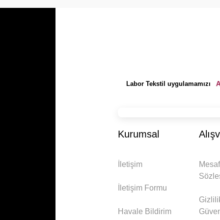
A
Labor Tekstil uygulamamızı
Kurumsal
Alışv
İletişim
Mesaf
Sözle
İletişim Formu
Gizlil
Havale Bildirim
Güven