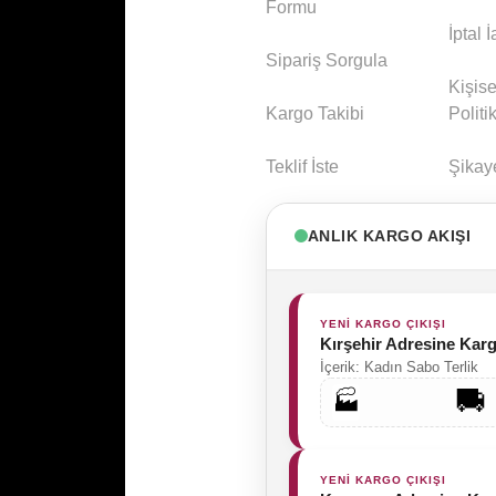
Formu
İptal 
Sipariş Sorgula
Kişise
Kargo Takibi
Politi
Teklif İste
Şikay
ANLIK KARGO AKIŞI
YENİ KARGO ÇIKIŞI
Kırşehir Adresine Kar
İçerik: Kadın Sabo Terlik
🏭
YENİ KARGO ÇIKIŞI