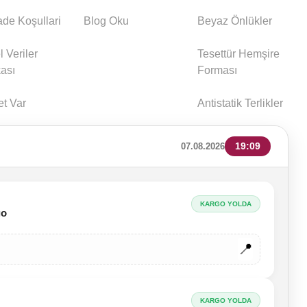
İade Koşullari
Blog Oku
Beyaz Önlükler
l Veriler
Tesettür Hemşire
kası
Forması
et Var
Antistatik Terlikler
19:09
07.08.2026
KARGO YOLDA
go
🚚
📍
KARGO YOLDA