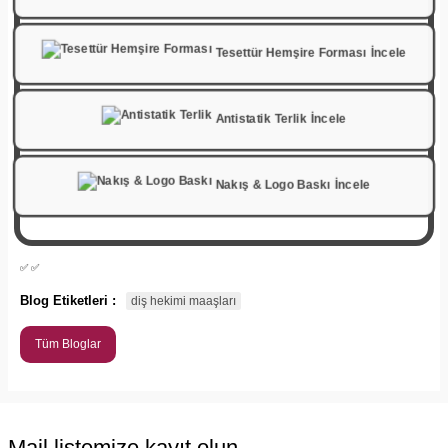
Tesettür Hemşire Forması İncele
Antistatik Terlik İncele
Nakış & Logo Baskı İncele
✅
✅
Blog Etiketleri :
diş hekimi maaşları
Tüm Bloglar
Mail listemize kayıt olun