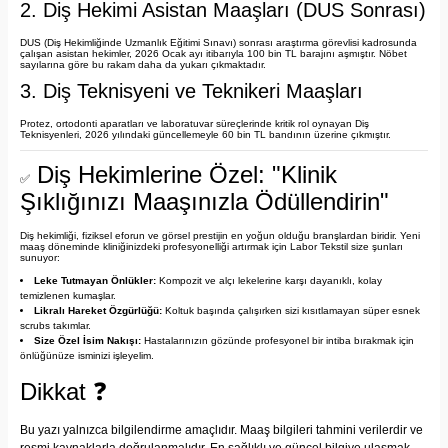
2. Diş Hekimi Asistan Maaşları (DUS Sonrası)
DUS (Diş Hekimliğinde Uzmanlık Eğitimi Sınavı) sonrası araştırma görevlisi kadrosunda
çalışan asistan hekimler, 2026 Ocak ayı itibarıyla 100 bin TL barajını aşmıştır. Nöbet
sayılarına göre bu rakam daha da yukarı çıkmaktadır.
3. Diş Teknisyeni ve Teknikeri Maaşları
Protez, ortodonti aparatları ve laboratuvar süreçlerinde kritik rol oynayan Diş
Teknisyenleri, 2026 yılındaki güncellemeyle 60 bin TL bandının üzerine çıkmıştır.
Diş Hekimlerine Özel: "Klinik
✅
Şıklığınızı Maaşınızla Ödüllendirin"
Diş hekimliği, fiziksel eforun ve görsel prestijin en yoğun olduğu branşlardan biridir. Yeni
maaş döneminde kliniğinizdeki profesyonelliği artırmak için Labor Tekstil size şunları
sunuyor:
Leke Tutmayan Önlükler:
Kompozit ve alçı lekelerine karşı dayanıklı, kolay
temizlenen kumaşlar.
Likralı Hareket Özgürlüğü:
Koltuk başında çalışırken sizi kısıtlamayan süper esnek
scrubs takımlar.
Size Özel İsim Nakışı:
Hastalarınızın gözünde profesyonel bir intiba bırakmak için
önlüğünüze isminizi işleyelim.
Dikkat
❓
Bu yazı yalnızca bilgilendirme amaçlıdır. Maaş bilgileri tahmini verilerdir ve