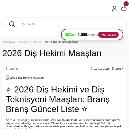
Canlı
1.000
okunma
POPÜLER
Anasayfa
Bloglar
Genel
2026 Diş Hekimi Maaşları
2026 Diş Hekimi Maaşları
Genel
13-01-2026
16:57
⭐
2026 Diş Hekimi ve Diş
Teknisyeni Maaşları: Branş
Branş Güncel Liste
⭐
Ağız ve diş sağlığı merkezlerinde (ADSM), fakültelerde ve devlet hastanelerinde görev
yapan diş hekimliği camiası için 2026 yılı Ocak ayı zam oranları netleşti. %18,6
civarındaki enflasyon farkı ve toplu sözleşme zamlarıyla birlikte, taban maaşlar ve teşvik