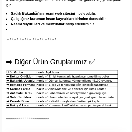
resmi kaynaklarla doğrulanmalıdır. En sağlıklı ve güncel bilgiye ulaşmak
için:
Sağlık Bakanlığı’nın resmi web sitesini
inceleyebilir,
Çalıştığınız kurumun insan kaynakları birimine
danışabilir,
Resmi duyuruları ve mevzuatları
takip edebilirsiniz.
⭐⭐⭐⭐⭐ ⭐⭐⭐⭐⭐ ⭐⭐⭐⭐⭐ ⭐⭐⭐⭐⭐
➡️ Diğer Ürün Gruplarımız ✅
Ürün Grubu
İncele
Açıklama
➡️
Doktor Önlükleri
İncele
✅ En iyi kumaşlarla hazırlanan prestijli modeller.
➡️
Bakanlık Uyumlu
İncele
✅ Güncel kurumsal yönetmeliklere %100 uyumlu.
➡️
Hemşire Forması
İncele
✅ Şıklık ve fonksiyonelliğin birleştiği tasarımlar.
➡️
Scrubs Forma
İncele
✅ Ameliyathane ve nöbetler için likralı konfor.
➡️
Antistatik Terlik
İncele
✅ Laboratuvar ve ameliyathane güvenliği için.
➡️
Sabo Terlikleri
İncele
✅ Uzun nöbetlerde ayak yorgunluğunu bitiren taban.
➡️
Cerrahi Bone
İncele
✅ Kaliteli kumaşlardan üretilen şık kepler.
➡️
Nakış & Logo
İncele
✅ Kurumsal kimliğinizi yansıtan profesyonel baskı.
⭐⭐⭐⭐⭐⭐⭐⭐⭐⭐⭐⭐⭐⭐⭐⭐⭐⭐⭐⭐⭐