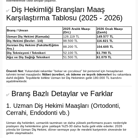
ödemelerinde ciddi artışlar yaşandı.
Diş Hekimliği Branşları Maaş
✅
Karşılaştırma Tablosu (2025 - 2026)
2025 Aralık Maaşı
2026 Ocak Maaşı
Branş / Unvan
(Ort.)
(Zamlı)
Uzman Diş Hekimi (Kamuda)
126.119 TL
149.577 TL
Diş Hekimi (Devlet - 1/4)
98.500 TL
116.821 TL
Asistan Diş Hekimi (Fakülte/Eğitim
88.200 TL
104.605 TL
Arş.)
Diş Teknisyeni / Teknikeri
52.100 TL
61.790 TL
Ağız ve Diş Sağlığı Teknikeri
51.500 TL
61.079 TL
Önemli Not:
Yukarıdaki rakamlar "bekar ve çocuksuz" bir personel için hesaplanan
tahmini temel maaşlardır.
Nöbet ücretleri, ek ödeme ve teşvik ödemeleri
bu rakamlara
dahil değildir. Teşviklerle birlikte Uzman bir Diş Hekiminin geliri 180.000 TL bandını
aşabilmektedir.
Branş Bazlı Detaylar ve Farklar
✅
1. Uzman Diş Hekimi Maaşları (Ortodonti,
Cerrahi, Endodonti vb.)
Uzman diş hekimleri, uzmanlık tazminatı ve daha yüksek performans puanı nedeniyle
pratisyen diş hekimlerine göre yaklaşık %25-30 daha fazla gelir elde ederler. 2026
yılında bir Uzman Diş Hekimi, döner sermaye payı ile mesleki kariyerinin zirvesinde bir
gelire ulaşmaktadır.