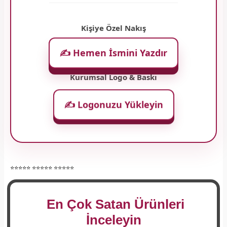
Kişiye Özel Nakış
✍️ Hemen İsmini Yazdır
Kurumsal Logo & Baskı
✍️ Logonuzu Yükleyin
⭐⭐⭐⭐⭐ ⭐⭐⭐⭐⭐ ⭐⭐⭐⭐⭐
En Çok Satan Ürünleri
İnceleyin