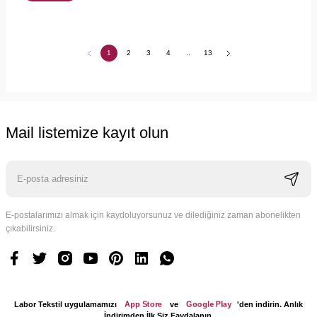
1
2
3
4
..
13
Mail listemize kayıt olun
E-postalarımızı almak için kaydoluyorsunuz ve dilediğiniz zaman abonelikten
çıkabilirsiniz.
App Store
Google Play
Labor Tekstil uygulamamızı
ve
'den indirin. Anlık
İndirimden İlk Siz Faydalanın.