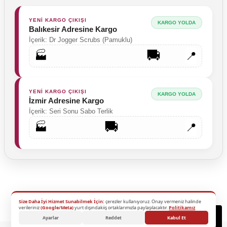
YENİ KARGO ÇIKIŞI
KARGO YOLDA
Balıkesir Adresine Kargo
İçerik: Dr Jogger Scrubs (Pamuklu)
🚚
🏭
📍
YENİ KARGO ÇIKIŞI
KARGO YOLDA
İzmir Adresine Kargo
İçerik: Seri Sonu Sabo Terlik
🚚
🏭
📍
Size Daha İyi Hizmet Sunabilmek İçin:
çerezler kullanıyoruz. Onay vermeniz halinde
2026 Copyright - Tüm Hakları Saklıdır.
verileriniz
(Google/Meta)
yurt dışındakiiş ortaklarımızla paylaşılacaktır.
Politikamız
Destek
Ayarlar
Reddet
Kabul Et