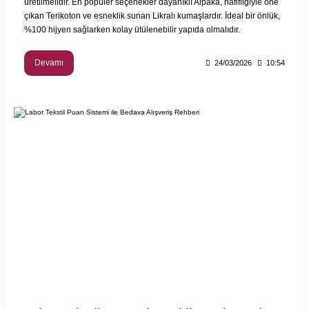
üretilmelidir. En popüler seçenekler dayanıklı Alpaka, hafifliğiyle öne
çıkan Terikoton ve esneklik sunan Likralı kumaşlardır. İdeal bir önlük,
%100 hijyen sağlarken kolay ütülenebilir yapıda olmalıdır.
Devamı
24/03/2026
10:54