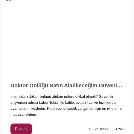
Doktor Önlüğü Satın Alabileceğim Güvenilir Online Mağazalar Hangileridir?
İnternetten doktor önlüğü alırken nelere dikkat etmeli? Güvenilir
alışverişin adresi Labor Tekstil ile kalite, uygun fiyat ve hızlı kargo
avantajlarını keşfedin. Profesyonel sağlık çalışanları için en iyi online
mağaza rehberi.
Devamı
12/03/2026
11:43