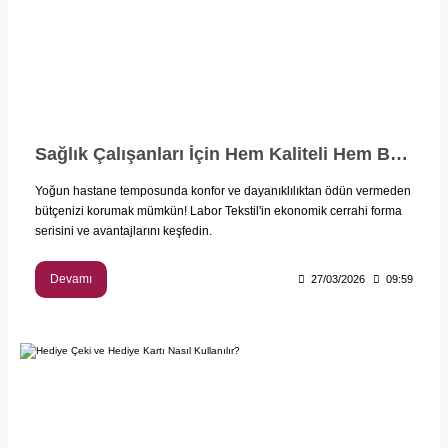
Sağlık Çalışanları İçin Hem Kaliteli Hem Bütçe Dostu: Ekonomik Cerrahi Forma Rehberi
Yoğun hastane temposunda konfor ve dayanıklılıktan ödün vermeden
bütçenizi korumak mümkün! Labor Tekstil'in ekonomik cerrahi forma
serisini ve avantajlarını keşfedin.
Devamı
27/03/2026
09:59