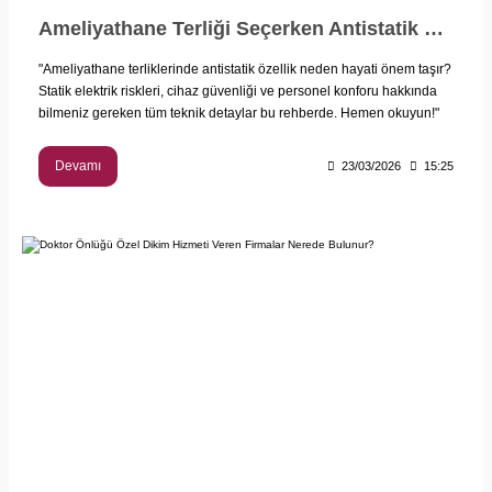
Ameliyathane Terliği Seçerken Antistatik Özelliğin Önemi: Neden Kritik?
"Ameliyathane terliklerinde antistatik özellik neden hayati önem taşır?
Statik elektrik riskleri, cihaz güvenliği ve personel konforu hakkında
bilmeniz gereken tüm teknik detaylar bu rehberde. Hemen okuyun!"
Devamı
23/03/2026
15:25