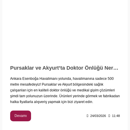
Pursaklar ve Akyurt’ta Doktor Önlüğü Nerede Satılır? Yol Üstü Konforu!
Ankara Esenboğa Havalimanı yolunda, havalimanına sadece 500
metre mesafedeyiz! Pursaklar ve Akyurt bölgesindeki sağlık
çalışanları için en kaliteli doktor önlüğü ve medikal giyim çözümleri
şimdi tam yolunuzun üzerinde. Ürünleri yerinde görmek ve fabrikadan
halka fiyatlarla alışveriş yapmak için bizi ziyaret edin.
Devamı
24/03/2026
11:48