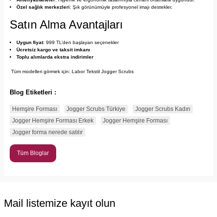
Özel sağlık merkezleri
: Şık görünümüyle profesyonel imajı destekler.
Satın Alma Avantajları
Uygun fiyat
: 999 TL’den başlayan seçenekler
Ücretsiz kargo ve taksit imkanı
Toplu alımlarda ekstra indirimler
 Tüm modelleri görmek için: 
Labor Tekstil Jogger Scrubs
Blog Etiketleri :
Hemşire Forması
Jogger Scrubs Türkiye
Jogger Scrubs Kadın
Jogger Hemşire Forması Erkek
Jogger Hemşire Forması
Jogger forma nerede satılır
Tüm Bloglar
Mail listemize kayıt olun