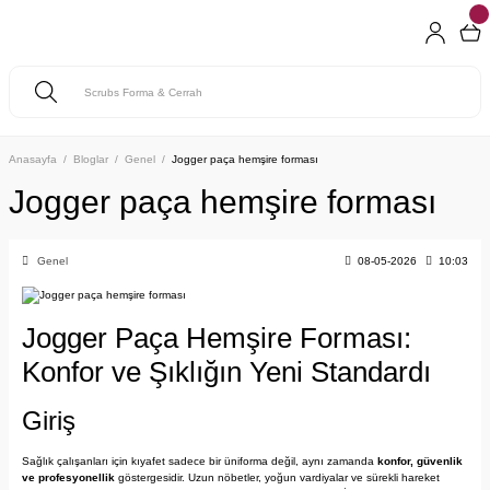
Anasayfa
Bloglar
Genel
Jogger paça hemşire forması
Jogger paça hemşire forması
Genel
08-05-2026
10:03
Jogger Paça Hemşire Forması:
Konfor ve Şıklığın Yeni Standardı
Giriş
Sağlık çalışanları için kıyafet sadece bir üniforma değil, aynı zamanda 
konfor, güvenlik 
ve profesyonellik
 göstergesidir. Uzun nöbetler, yoğun vardiyalar ve sürekli hareket 