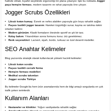
halinde olmak, kıyafet seçiminde ergonomiyi ön plana çıkarıyor. İşte bu noktada 
Jogger 
paça hemşire forması
, modern tasarımı ve rahat yapısıyla öne çıkıyor.
Jogger Scrubs Özellikleri
Likralı koton kumaş
: Esnek ve nefes alabilen yapısıyla gün boyu rahatlık sağlar.
Paçası lastikli jogger tasarım
: Hareket özgürlüğü sunar, kayma ve takılma riskini 
ortadan kaldırır.
Modern görünüm
: Klasik formaların ötesinde sportif ve şık bir tarz.
Kolay bakım
: Yıkandıktan sonra formunu korur, ütü gerektirmez.
Renk seçenekleri
: Lacivert, siyah, bordo, turkuaz ve özel desenli modeller.
SEO Anahtar Kelimeler
Blog yazısında stratejik olarak kullanılacak yüksek hacimli kelimeler:
Likralı koton scrubs
Paçası lastikli cerrahi forma
Hemşire forması modelleri
Medikal scrubs takımları
Jogger scrubs Türkiye
Bu kelimeler Google’da hem ürün aramalarında hem de bilgi amaçlı sorgularda en çok 
trafik çeken terimlerdir.
Kullanım Alanları
Hastaneler ve klinikler
: Yoğun vardiyalarda rahatlık sağlar.
Ameliyathaneler
: Hijyenik ve ergonomik tasarımıyla cerrahi ortamlara uygundur.