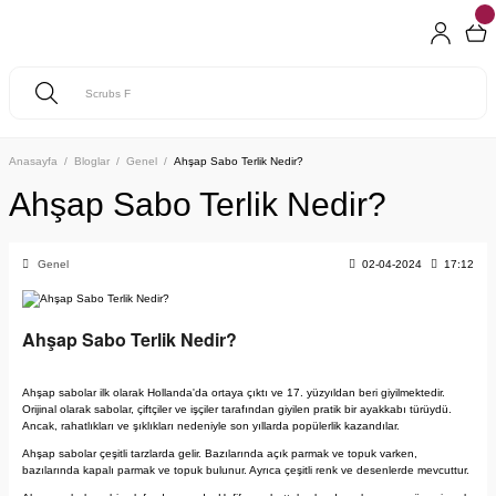
Anasayfa
Bloglar
Genel
Ahşap Sabo Terlik Nedir?
Ahşap Sabo Terlik Nedir?
Genel
02-04-2024
17:12
Ahşap Sabo Terlik Nedir?
Ahşap sabolar ilk olarak Hollanda'da ortaya çıktı ve 17. yüzyıldan beri giyilmektedir.
Orijinal olarak sabolar, çiftçiler ve işçiler tarafından giyilen pratik bir ayakkabı türüydü.
Ancak, rahatlıkları ve şıklıkları nedeniyle son yıllarda popülerlik kazandılar.
Ahşap sabolar çeşitli tarzlarda gelir. Bazılarında açık parmak ve topuk varken,
bazılarında kapalı parmak ve topuk bulunur. Ayrıca çeşitli renk ve desenlerde mevcuttur.