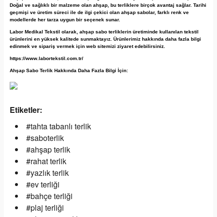
Doğal ve sağlıklı bir malzeme olan ahşap, bu terliklere birçok avantaj sağlar. Tarihi
geçmişi ve üretim süreci ile de ilgi çekici olan ahşap sabolar, farklı renk ve
modellerde her tarza uygun bir seçenek sunar.
Labor Medikal Tekstil olarak, ahşap sabo terliklerin üretiminde kullanılan tekstil
ürünlerini en yüksek kalitede sunmaktayız. Ürünlerimiz hakkında daha fazla bilgi
edinmek ve sipariş vermek için web sitemizi ziyaret edebilirsiniz.
https://www.labortekstil.com.tr/
Ahşap Sabo Terlik Hakkında Daha Fazla Bilgi İçin:
Etiketler:
#tahta tabanlı terlik
#saboterlik
#ahşap terlik
#rahat terlik
#yazlık terlik
#ev terliği
#bahçe terliği
#plaj terliği