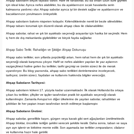
Ahşap saboların birçok faydası vardır. Hafif ve rahattırlar, bu da onları uzun süre giymek
için ideal kılar. Ayrıca nefes alabilirler, bu da ayaklarınızın sıcak havalarda serin
kalmasına yardımcı olur. Ahşap sabolar ayrıca iyi bir destek sağlar ve ayaklarınızın ve
bacaklarınızın yorulmasını önleyebilir.
Ahşap saboların bakımı nispeten kolaydır. Kirlendiklerinde nemli bir bezle silinebilirler.
Ahşap tabanı korumak için düzenli olarak ahşap cilası ile cilalanabilirler.
Ahşap sabolar, rahat ve şık bir ayakkabı seçeneği arayanlar için harika bir seçimdir. Hem
iç hem de dış mekanlarda giyilebilirler ve birçok fayda sağlarlar.
Ahşap Sabo Terlik: Rahatlığın ve Şıklığın Ahşap Dokunuşu
Ahşap sabo terlikler, son yıllarda popülerliği artan, hem rahat hem de şık bir ayakkabı
seçeneği olarak karşımıza çıkıyor. Hafif ve nefes alabilen yapıları ile yaz aylarının
vazgeçilmezi haline gelen bu terlikler, tarihi geçmişi ve üretim süreci ile de merak
uyandırıyor. Bu blog yazısında, ahşap sabo terlikleri derinlemesine inceleyecek,
tarihçesi, üretim süreci, faydaları ve kullanımı hakkında bilgiler vereceğiz.
Ahşap Saboların Tarihçesi:
Ahşap saboların kökeni 17. yüzyıla kadar uzanmaktadır. İlk olarak Hollanda'da ortaya
çıkan bu terlikler, çiftçiler ve işçiler tarafından pratik bir ayakkabı seçeneği olarak
kullanılmıştır. Zamanla Avrupa'nın diğer ülkelerine de yayılan sabolar, rahatlıkları ve
şıklıkları ile her yaştan insan tarafından tercih edilmeye başlamıştır.
Ahşap Saboların Üretimi:
Ahşap sabolar, genellikle kayın, gürgen veya kavak gibi sert ağaçlardan üretilmektedir.
Ahşap bloklar, öncelikle terliğin şeklini verecek şekilde kesilir. Daha sonra, taban ve saya
ayrı ayrı işlenir ve birbirine monte edilir. Son aşamada ise terlikler zımparalanır, cilalanır
ve kullanıma hazır hale getirilir.