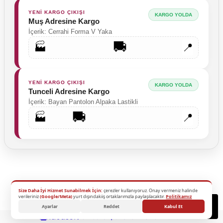
YENİ KARGO ÇIKIŞI
KARGO YOLDA
Muş Adresine Kargo
İçerik: Cerrahi Forma V Yaka
🚚
🏭
📍
YENİ KARGO ÇIKIŞI
KARGO YOLDA
Tunceli Adresine Kargo
İçerik: Bayan Pantolon Alpaka Lastikli
🚚
🏭
📍
Size Daha İyi Hizmet Sunabilmek İçin:
çerezler kullanıyoruz. Onay vermeniz halinde
2026 Copyright - Tüm Hakları Saklıdır.
verileriniz
(Google/Meta)
yurt dışındakiiş ortaklarımızla paylaşılacaktır.
Politikamız
Destek
Ayarlar
Reddet
Kabul Et
ideasoft
ile
e-