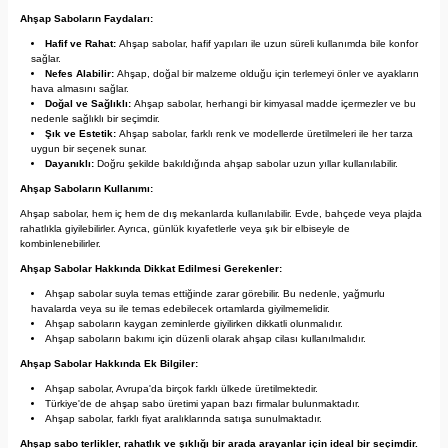
Ahşap Saboların Faydaları:
Hafif ve Rahat:
Ahşap sabolar, hafif yapıları ile uzun süreli kullanımda bile konfor
sağlar.
Nefes Alabilir:
Ahşap, doğal bir malzeme olduğu için terlemeyi önler ve ayakların
hava almasını sağlar.
Doğal ve Sağlıklı:
Ahşap sabolar, herhangi bir kimyasal madde içermezler ve bu
nedenle sağlıklı bir seçimdir.
Şık ve Estetik:
Ahşap sabolar, farklı renk ve modellerde üretilmeleri ile her tarza
uygun bir seçenek sunar.
Dayanıklı:
Doğru şekilde bakıldığında ahşap sabolar uzun yıllar kullanılabilir.
Ahşap Saboların Kullanımı:
Ahşap sabolar, hem iç hem de dış mekanlarda kullanılabilir. Evde, bahçede veya plajda
rahatlıkla giyilebilirler. Ayrıca, günlük kıyafetlerle veya şık bir elbiseyle de
kombinlenebilirler.
Ahşap Sabolar Hakkında Dikkat Edilmesi Gerekenler:
Ahşap sabolar suyla temas ettiğinde zarar görebilir. Bu nedenle, yağmurlu
havalarda veya su ile temas edebilecek ortamlarda giyilmemelidir.
Ahşap saboların kaygan zeminlerde giyilirken dikkatli olunmalıdır.
Ahşap saboların bakımı için düzenli olarak ahşap cilası kullanılmalıdır.
Ahşap Sabolar Hakkında Ek Bilgiler:
Ahşap sabolar, Avrupa'da birçok farklı ülkede üretilmektedir.
Türkiye'de de ahşap sabo üretimi yapan bazı firmalar bulunmaktadır.
Ahşap sabolar, farklı fiyat aralıklarında satışa sunulmaktadır.
Ahşap sabo terlikler, rahatlık ve şıklığı bir arada arayanlar için ideal bir seçimdir.