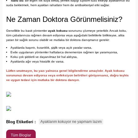
Tuzlu Su:
Bir leğen ılık suya birkaç yemek kaşığı Epsom tuzu ekleyip ayaklarınızı bu
suda bekletmek, hem ayakları rahatlatır hem de antibakteriyel etki sağlar.
Ne Zaman Doktora Görünmelisiniz?
Genellikle bu basit yöntemler
ayak kokusu
sorununu çözmeye yeterlidir. Ancak koku,
tüm çabalarınıza rağmen devam ediyorsa veya aşağıdaki belirtilerle birlikteyse, altta
yatan bir sağlık sorunu olabilir ve mutlaka bir doktora danışmanız gerekir:
Ayaklarda kaşıntı, kızarıklık, şişlik veya açık yaralar varsa,
Evde uygulanan yöntemler haftalarca denemenize rağmen işe yaramıyorsa,
Koku çok şiddetli ve dayanılmaz bir hal aldıysa,
Ayaklarda ağrı veya hissizlik de varsa.
Lütfen unutmayın, bu yazı yalnızca genel bilgilendirme amaçlıdır. Ayak kokusu
sorununuz devam ediyorsa veya enfeksiyon belirtileri görüyorsanız, doğru teşhis
ve uygun tedavi için mutlaka bir doktora danışın.
Blog Etiketleri :
Ayaklarım kokuyor ne yapmam lazım
Tüm Bloglar