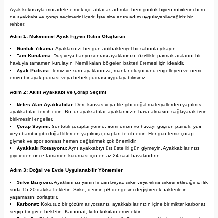
Ayak kokusuyla mücadele etmek için atılacak adımlar, hem günlük hijyen rutinlerini hem
de ayakkabı ve çorap seçimlerini içerir. İşte size adım adım uygulayabileceğiniz bir
rehber:
Adım 1: Mükemmel Ayak Hijyen Rutini Oluşturun
Günlük Yıkama:
Ayaklarınızı her gün antibakteriyel bir sabunla yıkayın.
Tam Kurulama:
Duş veya banyo sonrası ayaklarınızı, özellikle parmak aralarını bir
havluyla tamamen kurulayın. Nemli kalan bölgeler, bakteri üremesi için idealdir.
Ayak Pudrası:
Temiz ve kuru ayaklarınıza, mantar oluşumunu engelleyen ve nemi
emen bir ayak pudrası veya bebek pudrası uygulayabilirsiniz.
Adım 2: Akıllı Ayakkabı ve Çorap Seçimi
Nefes Alan Ayakkabılar:
Deri, kanvas veya file gibi doğal materyallerden yapılmış
ayakkabıları tercih edin. Bu tür ayakkabılar, ayaklarınızın hava almasını sağlayarak terin
birikmesini engeller.
Çorap Seçimi:
Sentetik çoraplar yerine, nemi emen ve havayı geçiren pamuk, yün
veya bambu gibi doğal liflerden yapılmış çorapları tercih edin. Her gün temiz çorap
giymek ve spor sonrası hemen değiştirmek çok önemlidir.
Ayakkabı Rotasyonu:
Aynı ayakkabıyı üst üste iki gün giymeyin. Ayakkabılarınızı
giymeden önce tamamen kuruması için en az 24 saat havalandırın.
Adım 3: Doğal ve Evde Uygulanabilir Yöntemler
Sirke Banyosu:
Ayaklarınızı yarım fincan beyaz sirke veya elma sirkesi eklediğiniz ılık
suda 15-20 dakika bekletin. Sirke, derinin pH dengesini değiştirerek bakterilerin
yaşamasını zorlaştırır.
Karbonat:
Kokusuz bir çözüm arıyorsanız, ayakkabılarınızın içine bir miktar karbonat
serpip bir gece bekletin. Karbonat, kötü kokuları emecektir.