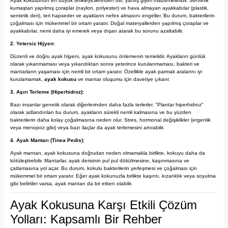
Ayak kokusunun en büyük tetikleyicilerinden biri, yanlış giyim malzemeleridir. Sentetik
kumaştan yapılmış çoraplar (naylon, polyester) ve hava almayan ayakkabılar (plastik,
sentetik deri), teri hapseder ve ayakların nefes almasını engeller. Bu durum, bakterilerin
çoğalması için mükemmel bir ortam yaratır. Doğal materyallerden yapılmış çoraplar ve
ayakkabılar, nemi daha iyi emerek veya dışarı atarak bu sorunu azaltabilir.
2. Yetersiz Hijyen:
Düzenli ve doğru ayak hijyeni, ayak kokusunu önlemenin temelidir. Ayakların günlük
olarak yıkanmaması veya yıkandıktan sonra yeterince kurulanmaması, bakteri ve
mantarların yaşaması için nemli bir ortam yaratır. Özellikle ayak parmak aralarını iyi
kurulamamak,
ayak kokusu
ve mantar oluşumu için davetiye çıkarır.
3. Aşırı Terleme (Hiperhidroz):
Bazı insanlar genetik olarak diğerlerinden daha fazla terlerler. "Plantar hiperhidroz"
olarak adlandırılan bu durum, ayakların sürekli nemli kalmasına ve bu yüzden
bakterilerin daha kolay çoğalmasına neden olur. Stres, hormonal değişiklikler (ergenlik
veya menopoz gibi) veya bazı ilaçlar da ayak terlemesini artırabilir.
4. Ayak Mantarı (Tinea Pedis):
Ayak mantarı, ayak kokusuna doğrudan neden olmamakla birlikte, kokuyu daha da
kötüleştirebilir. Mantarlar, ayak derisinin pul pul dökülmesine, kaşınmasına ve
çatlamasına yol açar. Bu durum, kokulu bakterilerin yerleşmesi ve çoğalması için
mükemmel bir ortam yaratır. Eğer ayak kokunuzla birlikte kaşıntı, kızarıklık veya soyulma
gibi belirtiler varsa, ayak mantarı da bir etken olabilir.
Ayak Kokusuna Karşı Etkili Çözüm
Yolları: Kapsamlı Bir Rehber