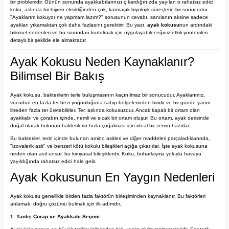
bir problemdir. Günün sonunda ayakkabılarınızı çıkardığınızda yayılan o rahatsız edici
koku, aslında bir hijyen eksikliğinden çok, karmaşık biyolojik süreçlerin bir sonucudur.
"Ayaklarım kokuyor ne yapmam lazım?" sorusunun cevabı, sanılanın aksine sadece
ayakları yıkamaktan çok daha fazlasını gerektirir. Bu yazı,
ayak kokusu
nun ardındaki
bilimsel nedenleri ve bu sorundan kurtulmak için uygulayabileceğiniz etkili yöntemleri
detaylı bir şekilde ele almaktadır.
Ayak Kokusu Neden Kaynaklanır?
Bilimsel Bir Bakış
Ayak kokusu, bakterilerin terle buluşmasının kaçınılmaz bir sonucudur. Ayaklarımız,
vücudun en fazla ter bezi yoğunluğuna sahip bölgelerinden biridir ve bir günde yarım
litreden fazla ter üretebilirler. Ter, aslında kokusuzdur. Ancak kapalı bir ortam olan
ayakkabı ve çorabın içinde, nemli ve sıcak bir ortam oluşur. Bu ortam, ayak derisinde
doğal olarak bulunan bakterilerin hızla çoğalması için ideal bir zemin hazırlar.
Bu bakteriler, terin içinde bulunan amino asitleri ve diğer maddeleri parçaladıklarında,
"izovalerik asit" ve benzeri kötü kokulu bileşikleri açığa çıkarırlar. İşte ayak kokusuna
neden olan asıl unsur, bu kimyasal bileşiklerdir. Koku, buharlaşma yoluyla havaya
yayıldığında rahatsız edici hale gelir.
Ayak Kokusunun En Yaygın Nedenleri
Ayak kokusu genellikle birden fazla faktörün birleşiminden kaynaklanır. Bu faktörleri
anlamak, doğru çözümü bulmak için ilk adımdır.
1. Yanlış Çorap ve Ayakkabı Seçimi: