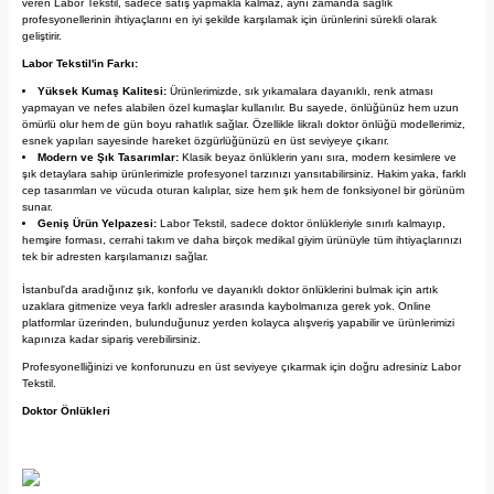
veren Labor Tekstil, sadece satış yapmakla kalmaz, aynı zamanda sağlık
profesyonellerinin ihtiyaçlarını en iyi şekilde karşılamak için ürünlerini sürekli olarak
geliştirir.
Labor Tekstil'in Farkı:
Yüksek Kumaş Kalitesi:
Ürünlerimizde, sık yıkamalara dayanıklı, renk atması
yapmayan ve nefes alabilen özel kumaşlar kullanılır. Bu sayede, önlüğünüz hem uzun
ömürlü olur hem de gün boyu rahatlık sağlar. Özellikle likralı doktor önlüğü modellerimiz,
esnek yapıları sayesinde hareket özgürlüğünüzü en üst seviyeye çıkarır.
Modern ve Şık Tasarımlar:
Klasik beyaz önlüklerin yanı sıra, modern kesimlere ve
şık detaylara sahip ürünlerimizle profesyonel tarzınızı yansıtabilirsiniz. Hakim yaka, farklı
cep tasarımları ve vücuda oturan kalıplar, size hem şık hem de fonksiyonel bir görünüm
sunar.
Geniş Ürün Yelpazesi:
Labor Tekstil, sadece doktor önlükleriyle sınırlı kalmayıp,
hemşire forması, cerrahi takım ve daha birçok medikal giyim ürünüyle tüm ihtiyaçlarınızı
tek bir adresten karşılamanızı sağlar.
İstanbul'da aradığınız şık, konforlu ve dayanıklı doktor önlüklerini bulmak için artık
uzaklara gitmenize veya farklı adresler arasında kaybolmanıza gerek yok. Online
platformlar üzerinden, bulunduğunuz yerden kolayca alışveriş yapabilir ve ürünlerimizi
kapınıza kadar sipariş verebilirsiniz.
Profesyonelliğinizi ve konforunuzu en üst seviyeye çıkarmak için doğru adresiniz Labor
Tekstil.
Doktor Önlükleri