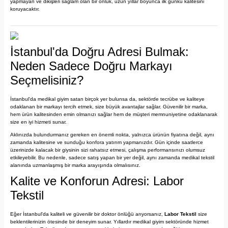
yapmayan ve dikişleri sağlam olan bir önlük, uzun yıllar boyunca ilk günkü kalitesini
koruyacaktır.
İstanbul'da Doğru Adresi Bulmak:
Neden Sadece Doğru Markayı
Seçmelisiniz?
İstanbul'da medikal giyim satan birçok yer bulunsa da, sektörde tecrübe ve kaliteye
odaklanan bir markayı tercih etmek, size büyük avantajlar sağlar. Güvenilir bir marka,
hem ürün kalitesinden emin olmanızı sağlar hem de müşteri memnuniyetine odaklanarak
size en iyi hizmeti sunar.
Aklınızda bulundurmanız gereken en önemli nokta, yalnızca ürünün fiyatına değil, aynı
zamanda kalitesine ve sunduğu konfora yatırım yapmanızdır. Gün içinde saatlerce
üzerinizde kalacak bir giysinin sizi rahatsız etmesi, çalışma performansınızı olumsuz
etkileyebilir. Bu nedenle, sadece satış yapan bir yer değil, aynı zamanda medikal tekstil
alanında uzmanlaşmış bir marka arayışında olmalısınız.
Kalite ve Konforun Adresi: Labor
Tekstil
Eğer İstanbul'da kaliteli ve güvenilir bir doktor önlüğü arıyorsanız,
Labor Tekstil
size
beklentilerinizin ötesinde bir deneyim sunar. Yıllardır medikal giyim sektöründe hizmet