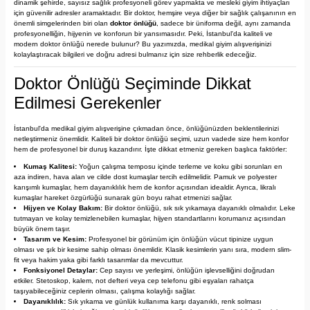
dinamik şehirde, sayısız sağlık profesyoneli görev yapmakta ve mesleki giyim ihtiyaçları
için güvenilir adresler aramaktadır. Bir doktor, hemşire veya diğer bir sağlık çalışanının en
önemli simgelerinden biri olan
doktor önlüğü
, sadece bir üniforma değil, aynı zamanda
profesyonelliğin, hijyenin ve konforun bir yansımasıdır. Peki, İstanbul'da kaliteli ve
modern doktor önlüğü nerede bulunur? Bu yazımızda, medikal giyim alışverişinizi
kolaylaştıracak bilgileri ve doğru adresi bulmanız için size rehberlik edeceğiz.
Doktor Önlüğü Seçiminde Dikkat
Edilmesi Gerekenler
İstanbul'da medikal giyim alışverişine çıkmadan önce, önlüğünüzden beklentilerinizi
netleştirmeniz önemlidir. Kaliteli bir doktor önlüğü seçimi, uzun vadede size hem konfor
hem de profesyonel bir duruş kazandırır. İşte dikkat etmeniz gereken başlıca faktörler:
Kumaş Kalitesi:
Yoğun çalışma temposu içinde terleme ve koku gibi sorunları en
aza indiren, hava alan ve cilde dost kumaşlar tercih edilmelidir. Pamuk ve polyester
karışımlı kumaşlar, hem dayanıklılık hem de konfor açısından idealdir. Ayrıca, likralı
kumaşlar hareket özgürlüğü sunarak gün boyu rahat etmenizi sağlar.
Hijyen ve Kolay Bakım:
Bir doktor önlüğü, sık sık yıkamaya dayanıklı olmalıdır. Leke
tutmayan ve kolay temizlenebilen kumaşlar, hijyen standartlarını korumanız açısından
büyük önem taşır.
Tasarım ve Kesim:
Profesyonel bir görünüm için önlüğün vücut tipinize uygun
olması ve şık bir kesime sahip olması önemlidir. Klasik kesimlerin yanı sıra, modern slim-
fit veya hakim yaka gibi farklı tasarımlar da mevcuttur.
Fonksiyonel Detaylar:
Cep sayısı ve yerleşimi, önlüğün işlevselliğini doğrudan
etkiler. Stetoskop, kalem, not defteri veya cep telefonu gibi eşyaları rahatça
taşıyabileceğiniz ceplerin olması, çalışma kolaylığı sağlar.
Dayanıklılık:
Sık yıkama ve günlük kullanıma karşı dayanıklı, renk solması