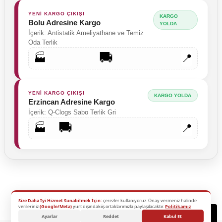
YENİ KARGO ÇIKIŞI
KARGO
Bolu Adresine Kargo
YOLDA
İçerik: Antistatik Ameliyathane ve Temiz
Oda Terlik
🚚
🏭
📍
YENİ KARGO ÇIKIŞI
KARGO YOLDA
Erzincan Adresine Kargo
İçerik: Q-Clogs Sabo Terlik Gri
🚚
🏭
📍
Size Daha İyi Hizmet Sunabilmek İçin:
çerezler kullanıyoruz. Onay vermeniz halinde
2026 Copyright - Tüm Hakları Saklıdır.
verileriniz
(Google/Meta)
yurt dışındakiiş ortaklarımızla paylaşılacaktır.
Politikamız
Destek
Ayarlar
Reddet
Kabul Et