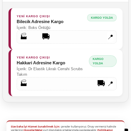
YENİ KARGO ÇIKIŞI
KARGO YOLDA
Bilecik Adresine Kargo
İçerik: Boks Önlüğü
🚚
🏭
📍
YENİ KARGO ÇIKIŞI
KARGO
Hakkari Adresine Kargo
YOLDA
İçerik: Dr Elastik Likralı Cerrahi Scrubs
Takım
🚚
🏭
📍
Size Daha İyi Hizmet Sunabilmek İçin:
çerezler kullanıyoruz. Onay vermeniz halinde
2026 Copyright - Tüm Hakları Saklıdır.
verileriniz
(Google/Meta)
yurt dışındakiiş ortaklarımızla paylaşılacaktır.
Politikamız