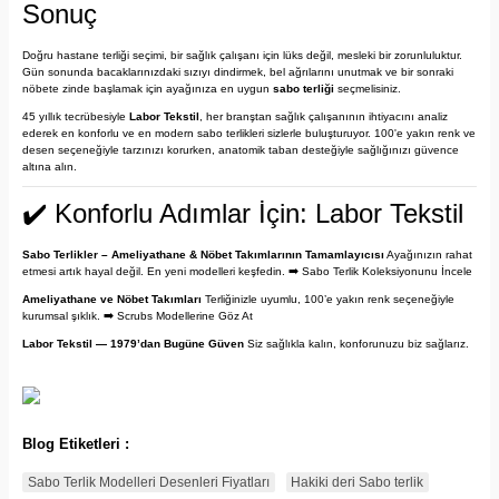
Sonuç
Doğru hastane terliği seçimi, bir sağlık çalışanı için lüks değil, mesleki bir zorunluluktur.
Gün sonunda bacaklarınızdaki sızıyı dindirmek, bel ağrılarını unutmak ve bir sonraki
nöbete zinde başlamak için ayağınıza en uygun
sabo terliği
seçmelisiniz.
45 yıllık tecrübesiyle
Labor Tekstil
, her branştan sağlık çalışanının ihtiyacını analiz
ederek en konforlu ve en modern sabo terlikleri sizlerle buluşturuyor. 100'e yakın renk ve
desen seçeneğiyle tarzınızı korurken, anatomik taban desteğiyle sağlığınızı güvence
altına alın.
✔️ Konforlu Adımlar İçin: Labor Tekstil
Sabo Terlikler – Ameliyathane & Nöbet Takımlarının Tamamlayıcısı
Ayağınızın rahat
etmesi artık hayal değil. En yeni modelleri keşfedin. ➡️
Sabo Terlik Koleksiyonunu İncele
Ameliyathane ve Nöbet Takımları
Terliğinizle uyumlu, 100’e yakın renk seçeneğiyle
kurumsal şıklık. ➡️
Scrubs Modellerine Göz At
Labor Tekstil — 1979’dan Bugüne Güven
Siz sağlıkla kalın, konforunuzu biz sağlarız.
Blog Etiketleri :
Sabo Terlik Modelleri Desenleri Fiyatları
Hakiki deri Sabo terlik