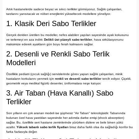
Artık hastanelerde sadece beyaz ve sıkıcı terlikler görmüyoruz. Sağlık çalışanları,
tarzlarını yansıtacak ve nöbet enerjilerini yükseltecek modellere yöneliyor.
1. Klasik Deri Sabo Terlikler
Gerçek deriden üretilen bu modeller, nefes alabilen yapıları sayesinde ayak kokusunu
ve terlemeyi en aza indirir.
Delikli üst yüzeyli sabo terlikler
, hava sirkülasyonunu
maksimize ederek ayakların gün boyu ferah kalmasını sağlar.
2. Desenli ve Renkli Sabo Terlik
Modelleri
Özellikle pediatri (çocuk sağlığı) servislerinde görev yapan sağlık çalışanları, minik
hastaların korkularını yenmek için
renkli ve desenli sabo terlikler
tercih ediyor. Çiçekli,
geometrik veya medikal figürlü desenler, üniformalara neşe katıyor.
3. Air Taban (Hava Kanallı) Sabo
Terlikler
Son yılların en çok aranan modeli ise şüphesiz "Air Taban" teknolojisidir. Tabanında
bulunan özel hava yastıkları sayesinde her adımda darbe emişi (shock absorption)
sağlar. Bu, özellikle sert hastane zeminlerinde yürürken dizlere ve bele binen yükü
azaltır.
Yüksek tabanlı sabo terlik fiyatları
biraz daha farklı olsa da sağladığı konfor bu
farka fazlasıyla değer.