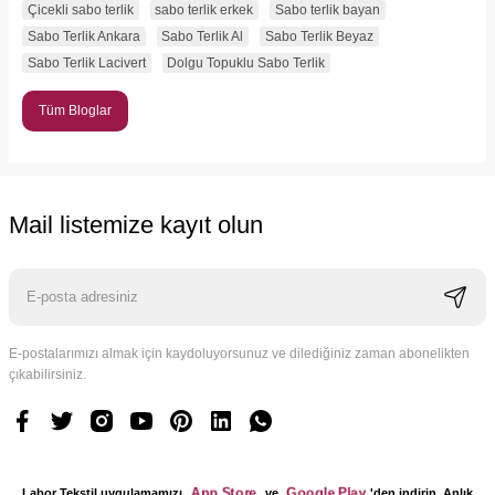
Çicekli sabo terlik
sabo terlik erkek
Sabo terlik bayan
Sabo Terlik Ankara
Sabo Terlik Al
Sabo Terlik Beyaz
Sabo Terlik Lacivert
Dolgu Topuklu Sabo Terlik
Tüm Bloglar
Mail listemize kayıt olun
E-postalarımızı almak için kaydoluyorsunuz ve dilediğiniz zaman abonelikten
çıkabilirsiniz.
App Store
Google Play
Labor Tekstil uygulamamızı
ve
'den indirin. Anlık