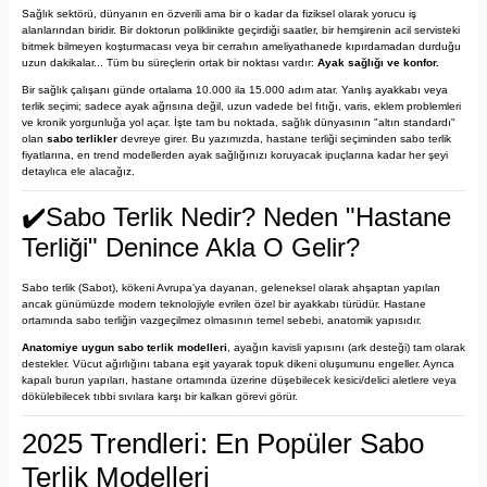
Sağlık sektörü, dünyanın en özverili ama bir o kadar da fiziksel olarak yorucu iş
alanlarından biridir. Bir doktorun poliklinikte geçirdiği saatler, bir hemşirenin acil servisteki
bitmek bilmeyen koşturmacası veya bir cerrahın ameliyathanede kıpırdamadan durduğu
uzun dakikalar... Tüm bu süreçlerin ortak bir noktası vardır:
Ayak sağlığı ve konfor.
Bir sağlık çalışanı günde ortalama 10.000 ila 15.000 adım atar. Yanlış ayakkabı veya
terlik seçimi; sadece ayak ağrısına değil, uzun vadede bel fıtığı, varis, eklem problemleri
ve kronik yorgunluğa yol açar. İşte tam bu noktada, sağlık dünyasının "altın standardı"
olan
sabo terlikler
devreye girer. Bu yazımızda, hastane terliği seçiminden sabo terlik
fiyatlarına, en trend modellerden ayak sağlığınızı koruyacak ipuçlarına kadar her şeyi
detaylıca ele alacağız.
✔️Sabo Terlik Nedir? Neden "Hastane
Terliği" Denince Akla O Gelir?
Sabo terlik (Sabot), kökeni Avrupa'ya dayanan, geleneksel olarak ahşaptan yapılan
ancak günümüzde modern teknolojiyle evrilen özel bir ayakkabı türüdür. Hastane
ortamında sabo terliğin vazgeçilmez olmasının temel sebebi, anatomik yapısıdır.
Anatomiye uygun sabo terlik modelleri
, ayağın kavisli yapısını (ark desteği) tam olarak
destekler. Vücut ağırlığını tabana eşit yayarak topuk dikeni oluşumunu engeller. Ayrıca
kapalı burun yapıları, hastane ortamında üzerine düşebilecek kesici/delici aletlere veya
dökülebilecek tıbbi sıvılara karşı bir kalkan görevi görür.
2025 Trendleri: En Popüler Sabo
Terlik Modelleri