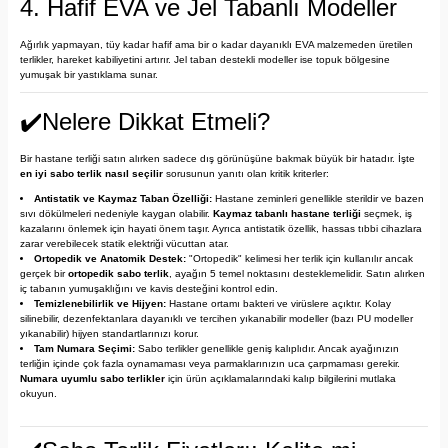
4. Hafif EVA ve Jel Tabanlı Modeller
Ağırlık yapmayan, tüy kadar hafif ama bir o kadar dayanıklı EVA malzemeden üretilen
terlikler, hareket kabiliyetini artırır. Jel taban destekli modeller ise topuk bölgesine
yumuşak bir yastıklama sunar.
✔️Nelere Dikkat Etmeli?
Bir hastane terliği satın alırken sadece dış görünüşüne bakmak büyük bir hatadır. İşte
en iyi sabo terlik nasıl seçilir
sorusunun yanıtı olan kritik kriterler:
Antistatik ve Kaymaz Taban Özelliği:
Hastane zeminleri genellikle sterildir ve bazen
sıvı dökülmeleri nedeniyle kaygan olabilir.
Kaymaz tabanlı hastane terliği
seçmek, iş
kazalarını önlemek için hayati önem taşır. Ayrıca antistatik özellik, hassas tıbbi cihazlara
zarar verebilecek statik elektriği vücuttan atar.
Ortopedik ve Anatomik Destek:
"Ortopedik" kelimesi her terlik için kullanılır ancak
gerçek bir
ortopedik sabo terlik
, ayağın 5 temel noktasını desteklemelidir. Satın alırken
iç tabanın yumuşaklığını ve kavis desteğini kontrol edin.
Temizlenebilirlik ve Hijyen:
Hastane ortamı bakteri ve virüslere açıktır. Kolay
silinebilir, dezenfektanlara dayanıklı ve tercihen yıkanabilir modeller (bazı PU modeller
yıkanabilir) hijyen standartlarınızı korur.
Tam Numara Seçimi:
Sabo terlikler genellikle geniş kalıplıdır. Ancak ayağınızın
terliğin içinde çok fazla oynamaması veya parmaklarınızın uca çarpmaması gerekir.
Numara uyumlu sabo terlikler
için ürün açıklamalarındaki kalıp bilgilerini mutlaka
okuyun.