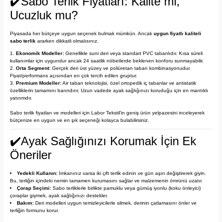
✔️Sabo Terlik Fiyatları: Kalite mi,
Ucuzluk mu?
Piyasada her bütçeye uygun seçenek bulmak mümkün. Ancak
uygun fiyatlı kaliteli
sabo terlik
ararken dikkatli olmalısınız.
Ekonomik Modeller:
Genellikle suni deri veya standart PVC tabanlıdır. Kısa süreli
kullanımlar için uygundur ancak 24 saatlik nöbetlerde beklenen konforu sunmayabilir.
Orta Segment:
Gerçek deri üst yüzey ve poliüretan taban kombinasyonudur.
Fiyat/performans açısından en çok tercih edilen gruptur.
Premium Modeller:
Air taban teknolojisi, özel ortopedik iç tabanlar ve antistatik
özelliklerin tamamını barındırır. Uzun vadede ayak sağlığınızı koruduğu için en mantıklı
yatırımdır.
Sabo terlik fiyatları ve modelleri
için Labor Tekstil'in geniş ürün yelpazesini inceleyerek
bütçenize en uygun ve en şık seçeneği kolayca bulabilirsiniz.
✔️Ayak Sağlığınızı Korumak İçin Ek
Öneriler
Yedekli Kullanın:
İmkanınız varsa iki çift terlik edinin ve gün aşırı değiştirerek giyin.
Bu, terliğin içindeki nemin tamamen kurumasını sağlar ve malzemenin ömrünü uzatır.
Çorap Seçimi:
Sabo terliklerle birlikte pamuklu veya gümüş iyonlu (koku önleyici)
çoraplar giymek, ayak sağlığınızı destekler.
Bakım:
Deri modelleri uygun temizleyicilerle silmek, derinin çatlamasını önler ve
terliğin formunu korur.