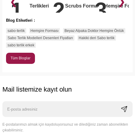
❮
❯
1
2
3
Terlikleri
Scrubs Forma
Hemşire For
Blog Etiketleri :
sabo-terlik
Hemşire Forması
Beyaz Alpaka Doktor Hemşire Önlük
Sabo Terlik Modelleri Desenleri Fiyatları
Hakiki deri Sabo terlik
sabo terlik erkek
Tüm Bloglar
Mail listemize kayıt olun
E-postalarımızı almak için kaydoluyorsunuz ve dilediğiniz zaman abonelikten
çıkabilirsiniz.