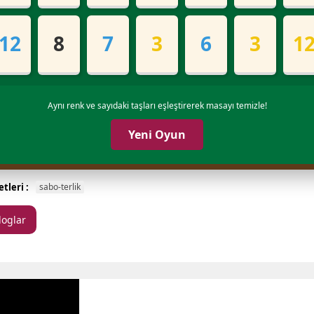
12
8
7
3
6
3
1
Aynı renk ve sayıdaki taşları eşleştirerek masayı temizle!
Yeni Oyun
tleri :
sabo-terlik
loglar