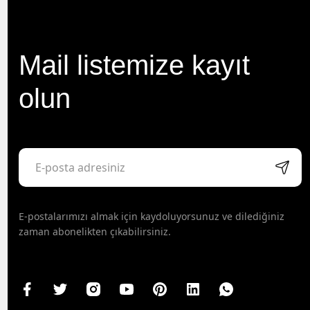
Mail listemize kayıt
olun
E-postalarımızı almak için kaydoluyorsunuz ve dilediğiniz
zaman abonelikten çıkabilirsiniz.