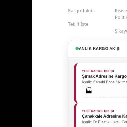
Kargo Takibi
Kişise
Politi
Teklif İste
Şikay
ANLIK KARGO AKIŞI
YENİ KARGO ÇIKIŞI
Şırnak Adresine Kargo
İçerik: Cerrahi Bone / Ku
🏭
YENİ KARGO ÇIKIŞI
Çanakkale Adresine K
İçerik: Dr Elastik Likralı C