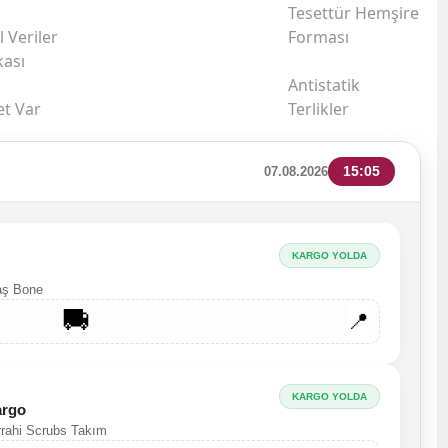
Tesettür Hemşire
l Veriler
Forması
kası
Antistatik
et Var
Terlikler
15:05
07.08.2026
KARGO YOLDA
maş Bone
🚚
📍
KARGO YOLDA
argo
errahi Scrubs Takım