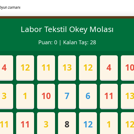
Labor Tekstil Okey Molası
Puan:
0
| Kalan Taş:
28
4
12
11
13
12
4
1
3
1
10
7
6
11
1
11
11
3
8
12
1
1