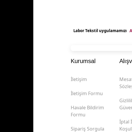
A
Labor Tekstil uygulamamızı
Kurumsal
Alışv
İletişim
Mesaf
Sözle
İletişim Formu
Gizlil
Havale Bildirim
Güven
Formu
İptal 
Sipariş Sorgula
Koşul