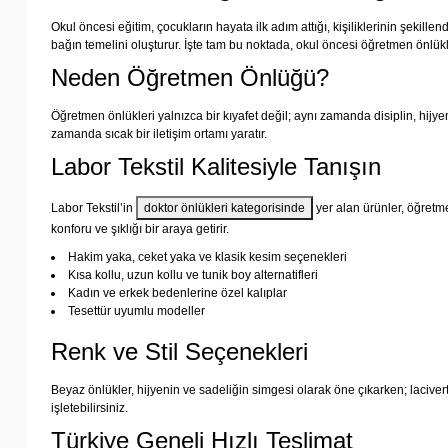
Okul öncesi eğitim, çocukların hayata ilk adım attığı, kişiliklerinin şek
bağın temelini oluşturur. İşte tam bu noktada, okul öncesi öğretmen önlükl
Neden Öğretmen Önlüğü?
Öğretmen önlükleri yalnızca bir kıyafet değil; aynı zamanda disiplin, hijy
zamanda sıcak bir iletişim ortamı yaratır.
Labor Tekstil Kalitesiyle Tanışın
Labor Tekstil’in
doktor
önlükleri
kategorisinde
yer alan ürünler, öğretm
konforu ve şıklığı bir araya getirir.
Hakim yaka, ceket yaka ve klasik kesim seçenekleri
Kısa kollu, uzun kollu ve tunik boy alternatifleri
Kadın ve erkek bedenlerine özel kalıplar
Tesettür uyumlu modeller
Renk ve Stil Seçenekleri
Beyaz önlükler, hijyenin ve sadeliğin simgesi olarak öne çıkarken; lacivert
işletebilirsiniz.
Türkiye Geneli Hızlı Teslimat