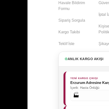
Havale Bildirim
Güven
Formu
İptal 
Sipariş Sorgula
Kişise
Kargo Takibi
Politi
Teklif İste
Şikay
ANLIK KARGO AKIŞI
YENİ KARGO ÇIKIŞI
Erzurum Adresine Kar
İçerik: Hasta Önlüğü
🏭