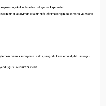
ığı sayesinde, okul açılmadan önlüğünüz kapınızda!
til’in medikal giyimdeki uzmanlığı, eğitimciler için de konforlu ve estetik
mesi hizmeti sunuyoruz. Nakış, serigrafi, transfer ve dijital baskı gibi
yet duygusu oluşturabilirsiniz.