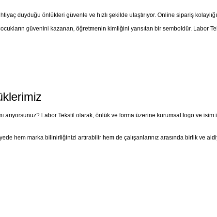
htiyaç duyduğu önlükleri güvenle ve hızlı şekilde ulaştırıyor. Online sipariş kolayl
çocukların güvenini kazanan, öğretmenin kimliğini yansıtan bir semboldür. Labor Teks
klerimiz
 arıyorsunuz? Labor Tekstil olarak, önlük ve forma üzerine kurumsal logo ve isim işle
de hem marka bilinirliğinizi artırabilir hem de çalışanlarınız arasında birlik ve aidi