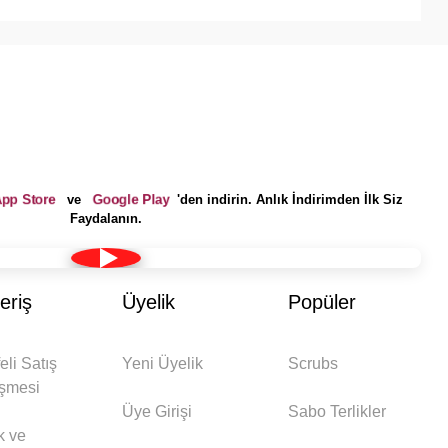
pp Store
Google Play
ve
'den indirin. Anlık İndirimden İlk Siz
Faydalanın.
eriş
Üyelik
Popüler
eli Satış
Yeni Üyelik
Scrubs
şmesi
Üye Girişi
Sabo Terlikler
ik ve