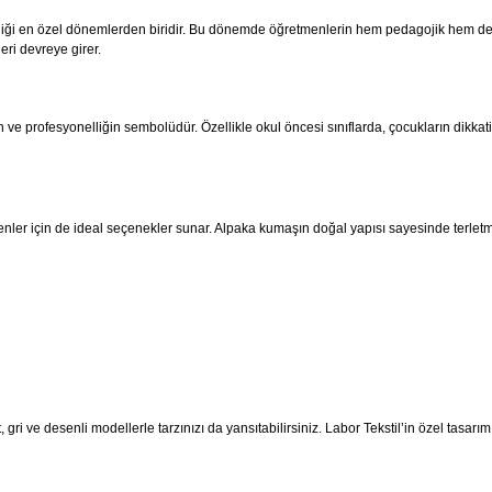
illendiği en özel dönemlerden biridir. Bu dönemde öğretmenlerin hem pedagojik hem d
eri devreye girer.
en ve profesyonelliğin sembolüdür. Özellikle okul öncesi sınıflarda, çocukların dikka
enler için de ideal seçenekler sunar. Alpaka kumaşın doğal yapısı sayesinde terlet
, gri ve desenli modellerle tarzınızı da yansıtabilirsiniz. Labor Tekstil’in özel ta