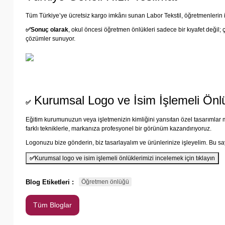
Tüm Türkiye’ye ücretsiz kargo imkânı sunan Labor Tekstil, öğretmenlerin i
✅
Sonuç olarak
, okul öncesi öğretmen önlükleri sadece bir kıyafet değil; 
çözümler sunuyor.
Kurumsal Logo ve İsim İşlemeli Önlü
✅
Eğitim kurumunuzun veya işletmenizin kimliğini yansıtan özel tasarımlar mı
farklı tekniklerle, markanıza profesyonel bir görünüm kazandırıyoruz.
Logonuzu bize gönderin, biz tasarlayalım ve ürünlerinize işleyelim. Bu saye
✅
Kurumsal logo ve isim işlemeli önlüklerimizi incelemek için tıklayın
Blog Etiketleri :
Öğretmen önlüğü
Tüm Bloglar