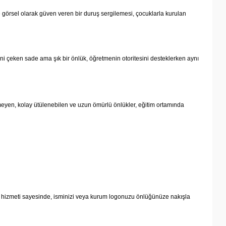
e görsel olarak güven veren bir duruş sergilemesi, çocuklarla kurulan
tini çeken sade ama şık bir önlük, öğretmenin otoritesini desteklerken aynı
meyen, kolay ütülenebilen ve uzun ömürlü önlükler, eğitim ortamında
sarım hizmeti sayesinde, isminizi veya kurum logonuzu önlüğünüze nakışla