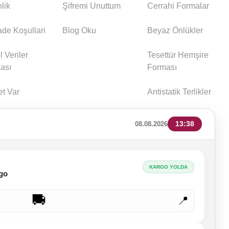
lik
Şifremi Unuttum
Cerrahi Formalar
İade Koşullari
Blog Oku
Beyaz Önlükler
l Veriler
Tesettür Hemşire
kası
Forması
et Var
Antistatik Terlikler
13:38
08.08.2026
KARGO YOLDA
go
🚚
📍