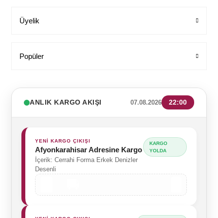
Üyelik
Popüler
ANLIK KARGO AKIŞI
22:00
07.08.2026
YENİ KARGO ÇIKIŞI
KARGO
Afyonkarahisar Adresine Kargo
YOLDA
İçerik: Cerrahi Forma Erkek Denizler
Desenli
🚚
🏭
📍