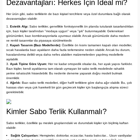
Dezavantajları: Herkes İçin İdeal mi?
Her ürün gibi, sabo terliklerin de bazı kişisel tercihlere veya özel durumlara bağlı olarak
dezavantajları olabilir:
Estetik Algı:
Sabo terlikler, genellikle fonksiyonellik ön planda tutularak tasarlandıkları
için, bazı kişiler tarafından "modaya uygun" veya "şık" bulunmayabilir. Geleneksel
görünümleri, bazı kombinasyonlarla uyumsuz olabilir. Ancak günümüzde daha modern
ve renkli tasarımlar da piyasaya sürülmektedir.
Kapalı Tasarım (Bazı Modellerde):
Özellikle ön kısmı tamamen kapalı olan modeller,
sıcak havalarda bazı ayakların daha fazla terlemesine neden olabilir. Ancak bu durum,
havalandırma delikli veya daha nefes alabilen malzemelerden yapılmış modellerle
aşılabilir.
Ayak Tipine Göre Uyum:
Her ne kadar ortopedik olsalar da, her ayak yapısı farklıdır.
Bazı kişiler, kendi ayaklarına tam olarak uymayan bir sabo terlik modelinde rahatlık
yerine rahatsızlık hissedebilir. Bu nedenle deneme yaparak doğru modeli bulmak
önemlidir.
Ağırlık:
Bazı sabo terlik modelleri, diğer hafif terliklere göre daha ağır olabilir. Bu, çok
hassas olan veya çok hareketli bir gün geçirecek kişiler için başlangıçta alışma süreci
gerektirebilir.
Kimler Sabo Terlik Kullanmalı?
Sabo terlikler, özellikle şu meslek gruplarındaki ve durumdaki kişiler için biçilmiş kaftan
olabilir:
Sağlık Çalışanları:
Hemşireler, doktorlar, eczacılar, hasta bakıcılar... Uzun vardiyalar