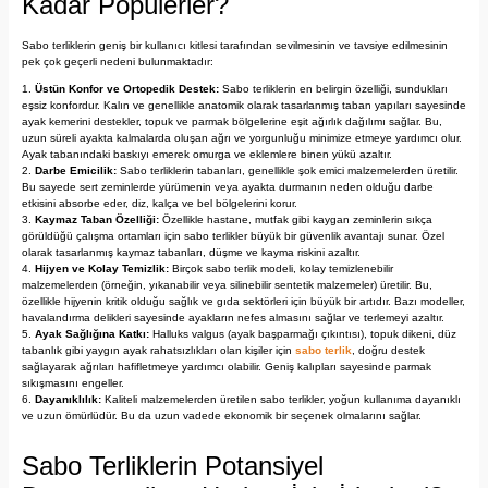
Kadar Popülerler?
Sabo terliklerin geniş bir kullanıcı kitlesi tarafından sevilmesinin ve tavsiye edilmesinin
pek çok geçerli nedeni bulunmaktadır:
Üstün Konfor ve Ortopedik Destek:
Sabo terliklerin en belirgin özelliği, sundukları
eşsiz konfordur. Kalın ve genellikle anatomik olarak tasarlanmış taban yapıları sayesinde
ayak kemerini destekler, topuk ve parmak bölgelerine eşit ağırlık dağılımı sağlar. Bu,
uzun süreli ayakta kalmalarda oluşan ağrı ve yorgunluğu minimize etmeye yardımcı olur.
Ayak tabanındaki baskıyı emerek omurga ve eklemlere binen yükü azaltır.
Darbe Emicilik:
Sabo terliklerin tabanları, genellikle şok emici malzemelerden üretilir.
Bu sayede sert zeminlerde yürümenin veya ayakta durmanın neden olduğu darbe
etkisini absorbe eder, diz, kalça ve bel bölgelerini korur.
Kaymaz Taban Özelliği:
Özellikle hastane, mutfak gibi kaygan zeminlerin sıkça
görüldüğü çalışma ortamları için sabo terlikler büyük bir güvenlik avantajı sunar. Özel
olarak tasarlanmış kaymaz tabanları, düşme ve kayma riskini azaltır.
Hijyen ve Kolay Temizlik:
Birçok sabo terlik modeli, kolay temizlenebilir
malzemelerden (örneğin, yıkanabilir veya silinebilir sentetik malzemeler) üretilir. Bu,
özellikle hijyenin kritik olduğu sağlık ve gıda sektörleri için büyük bir artıdır. Bazı modeller,
havalandırma delikleri sayesinde ayakların nefes almasını sağlar ve terlemeyi azaltır.
Ayak Sağlığına Katkı:
Halluks valgus (ayak başparmağı çıkıntısı), topuk dikeni, düz
tabanlık gibi yaygın ayak rahatsızlıkları olan kişiler için
sabo terlik
, doğru destek
sağlayarak ağrıları hafifletmeye yardımcı olabilir. Geniş kalıpları sayesinde parmak
sıkışmasını engeller.
Dayanıklılık:
Kaliteli malzemelerden üretilen sabo terlikler, yoğun kullanıma dayanıklı
ve uzun ömürlüdür. Bu da uzun vadede ekonomik bir seçenek olmalarını sağlar.
Sabo Terliklerin Potansiyel