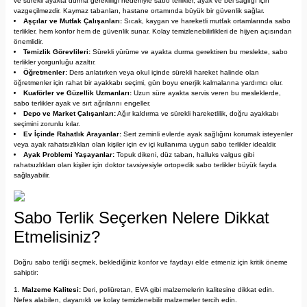
ve sürekli ayakta durma gerekliliği nedeniyle sabo terlikler, ayak ve bel sağlığı için
vazgeçilmezdir. Kaymaz tabanları, hastane ortamında büyük bir güvenlik sağlar.
Aşçılar ve Mutfak Çalışanları:
Sıcak, kaygan ve hareketli mutfak ortamlarında sabo
terlikler, hem konfor hem de güvenlik sunar. Kolay temizlenebilirlikleri de hijyen açısından
önemlidir.
Temizlik Görevlileri:
Sürekli yürüme ve ayakta durma gerektiren bu meslekte, sabo
terlikler yorgunluğu azaltır.
Öğretmenler:
Ders anlatırken veya okul içinde sürekli hareket halinde olan
öğretmenler için rahat bir ayakkabı seçimi, gün boyu enerjik kalmalarına yardımcı olur.
Kuaförler ve Güzellik Uzmanları:
Uzun süre ayakta servis veren bu mesleklerde,
sabo terlikler ayak ve sırt ağrılarını engeller.
Depo ve Market Çalışanları:
Ağır kaldırma ve sürekli hareketlilik, doğru ayakkabı
seçimini zorunlu kılar.
Ev İçinde Rahatlık Arayanlar:
Sert zeminli evlerde ayak sağlığını korumak isteyenler
veya ayak rahatsızlıkları olan kişiler için ev içi kullanıma uygun sabo terlikler idealdir.
Ayak Problemi Yaşayanlar:
Topuk dikeni, düz taban, halluks valgus gibi
rahatsızlıkları olan kişiler için doktor tavsiyesiyle ortopedik sabo terlikler büyük fayda
sağlayabilir.
Sabo Terlik Seçerken Nelere Dikkat
Etmelisiniz?
Doğru sabo terliği seçmek, beklediğiniz konfor ve faydayı elde etmeniz için kritik öneme
sahiptir:
Malzeme Kalitesi:
Deri, poliüretan, EVA gibi malzemelerin kalitesine dikkat edin.
Nefes alabilen, dayanıklı ve kolay temizlenebilir malzemeler tercih edin.