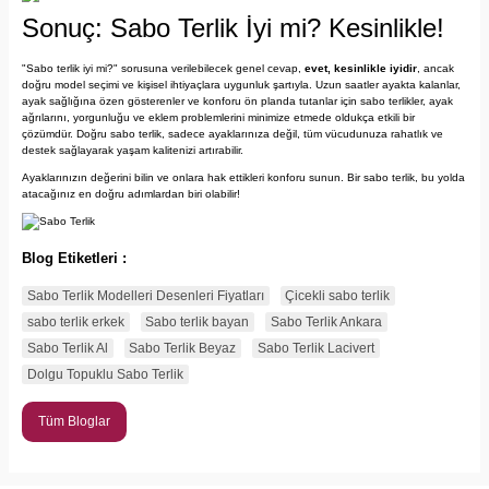
Sonuç: Sabo Terlik İyi mi? Kesinlikle!
"Sabo terlik iyi mi?" sorusuna verilebilecek genel cevap,
evet, kesinlikle iyidir
, ancak
doğru model seçimi ve kişisel ihtiyaçlara uygunluk şartıyla. Uzun saatler ayakta kalanlar,
ayak sağlığına özen gösterenler ve konforu ön planda tutanlar için sabo terlikler, ayak
ağrılarını, yorgunluğu ve eklem problemlerini minimize etmede oldukça etkili bir
çözümdür. Doğru sabo terlik, sadece ayaklarınıza değil, tüm vücudunuza rahatlık ve
destek sağlayarak yaşam kalitenizi artırabilir.
Ayaklarınızın değerini bilin ve onlara hak ettikleri konforu sunun. Bir sabo terlik, bu yolda
atacağınız en doğru adımlardan biri olabilir!
Blog Etiketleri :
Sabo Terlik Modelleri Desenleri Fiyatları
Çicekli sabo terlik
sabo terlik erkek
Sabo terlik bayan
Sabo Terlik Ankara
Sabo Terlik Al
Sabo Terlik Beyaz
Sabo Terlik Lacivert
Dolgu Topuklu Sabo Terlik
Tüm Bloglar