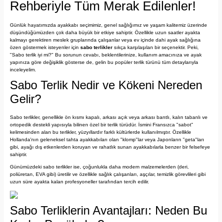
Rehberiyle Tüm Merak Edilenler!
Günlük hayatımızda ayakkabı seçimimiz, genel sağlığımız ve yaşam kalitemiz üzerinde
düşündüğümüzden çok daha büyük bir etkiye sahiptir. Özellikle uzun saatler ayakta
kalmayı gerektiren meslek gruplarında çalışanlar veya ev içinde dahi ayak sağlığına
özen göstermek isteyenler için
sabo terlikler
sıkça karşılaşılan bir seçenektir. Peki,
"Sabo terlik iyi mi?" Bu sorunun cevabı, beklentilerinize, kullanım amacınıza ve ayak
yapınıza göre değişiklik gösterse de, gelin bu popüler terlik türünü tüm detaylarıyla
inceleyelim.
Sabo Terlik Nedir ve Kökeni Nereden
Gelir?
Sabo terlikler, genellikle ön kısmı kapalı, arkası açık veya arkası bantlı, kalın tabanlı ve
ortopedik destekli yapısıyla bilinen özel bir terlik türüdür. İsmini Fransızca "sabot"
kelimesinden alan bu terlikler, yüzyıllardır farklı kültürlerde kullanılmıştır. Özellikle
Hollanda'nın geleneksel tahta ayakkabıları olan "klomp"lar veya Japonların "geta"ları
gibi, ayağı dış etkenlerden koruyan ve rahatlık sunan ayakkabılarla benzer bir felsefeye
sahiptir.
Günümüzdeki sabo terlikler ise, çoğunlukla daha modern malzemelerden (deri,
poliüretan, EVA gibi) üretilir ve özellikle sağlık çalışanları, aşçılar, temizlik görevlileri gibi
uzun süre ayakta kalan profesyoneller tarafından tercih edilir.
Sabo Terliklerin Avantajları: Neden Bu