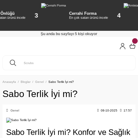
nlüğü
Cerrahi Forma
3
4
n ürünü incele
En çok satan ürünü incele
Şu anda bu sayfayı 5 kişi okuyor
Anasayfa
Bloglar
Genel
Sabo Terlik İyi mi?
Sabo Terlik İyi mi?
Genel
08-10-2025
17:57
Sabo Terlik İyi mi? Konfor ve Sağlık