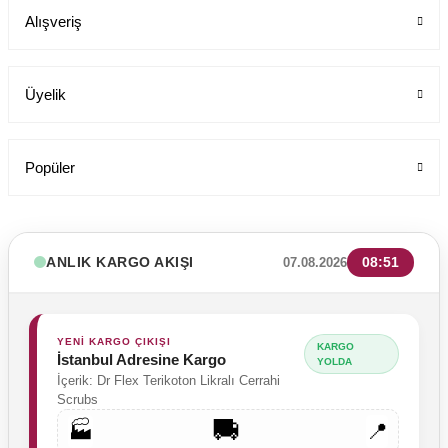
Alışveriş
Üyelik
Popüler
ANLIK KARGO AKIŞI
08:51
07.08.2026
YENİ KARGO ÇIKIŞI
KARGO
İstanbul Adresine Kargo
YOLDA
İçerik: Dr Flex Terikoton Likralı Cerrahi
Scrubs
🚚
🏭
📍