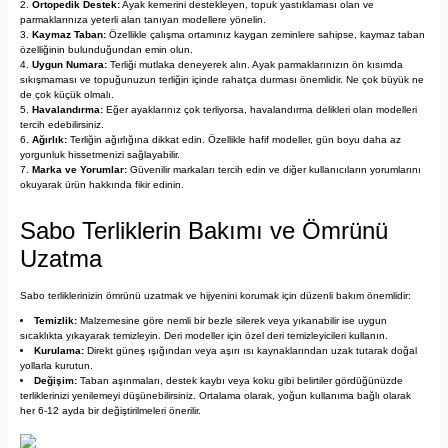
Ortopedik Destek:
Ayak kemerini destekleyen, topuk yastıklaması olan ve
parmaklarınıza yeterli alan tanıyan modellere yönelin.
Kaymaz Taban:
Özellikle çalışma ortamınız kaygan zeminlere sahipse, kaymaz taban
özelliğinin bulunduğundan emin olun.
Uygun Numara:
Terliği mutlaka deneyerek alın. Ayak parmaklarınızın ön kısımda
sıkışmaması ve topuğunuzun terliğin içinde rahatça durması önemlidir. Ne çok büyük ne
de çok küçük olmalı.
Havalandırma:
Eğer ayaklarınız çok terliyorsa, havalandırma delikleri olan modelleri
tercih edebilirsiniz.
Ağırlık:
Terliğin ağırlığına dikkat edin. Özellikle hafif modeller, gün boyu daha az
yorgunluk hissetmenizi sağlayabilir.
Marka ve Yorumlar:
Güvenilir markaları tercih edin ve diğer kullanıcıların yorumlarını
okuyarak ürün hakkında fikir edinin.
Sabo Terliklerin Bakımı ve Ömrünü
Uzatma
Sabo terliklerinizin ömrünü uzatmak ve hijyenini korumak için düzenli bakım önemlidir:
Temizlik:
Malzemesine göre nemli bir bezle silerek veya yıkanabilir ise uygun
sıcaklıkta yıkayarak temizleyin. Deri modeller için özel deri temizleyicileri kullanın.
Kurulama:
Direkt güneş ışığından veya aşırı ısı kaynaklarından uzak tutarak doğal
yollarla kurutun.
Değişim:
Taban aşınmaları, destek kaybı veya koku gibi belirtiler gördüğünüzde
terliklerinizi yenilemeyi düşünebilirsiniz. Ortalama olarak, yoğun kullanıma bağlı olarak
her 6-12 ayda bir değiştirilmeleri önerilir.