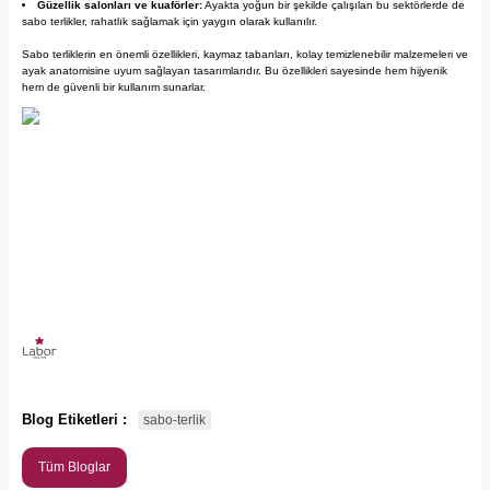
Güzellik salonları ve kuaförler:
Ayakta yoğun bir şekilde çalışılan bu sektörlerde de
sabo terlikler, rahatlık sağlamak için yaygın olarak kullanılır.
Sabo terliklerin en önemli özellikleri, kaymaz tabanları, kolay temizlenebilir malzemeleri ve
ayak anatomisine uyum sağlayan tasarımlarıdır. Bu özellikleri sayesinde hem hijyenik
hem de güvenli bir kullanım sunarlar.
Blog Etiketleri :
sabo-terlik
Tüm Bloglar