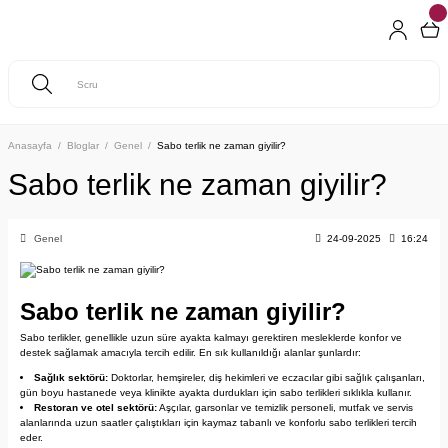
Anasayfa
Bloglar
Genel
Sabo terlik ne zaman giyilir?
Sabo terlik ne zaman giyilir?
Genel
24-09-2025
16:24
Sabo terlik ne zaman giyilir?
Sabo terlikler, genellikle uzun süre ayakta kalmayı gerektiren mesleklerde konfor ve
destek sağlamak amacıyla tercih edilir. En sık kullanıldığı alanlar şunlardır:
Sağlık sektörü:
Doktorlar, hemşireler, diş hekimleri ve eczacılar gibi sağlık çalışanları,
gün boyu hastanede veya klinikte ayakta durdukları için sabo terlikleri sıklıkla kullanır.
Restoran ve otel sektörü:
Aşçılar, garsonlar ve temizlik personeli, mutfak ve servis
alanlarında uzun saatler çalıştıkları için kaymaz tabanlı ve konforlu sabo terlikleri tercih
eder.