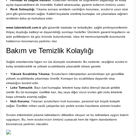
Fermuar ve Düğme Kalitesi:
Kullanılan fermuar ve düğmelerin sağlamlığı ve kolay
açılıp kapanabilmesi de önemlidir. Kaliteli aksesuarlar, giysinin kullanım ömrünü uzatır.
Renk Solmazlığı:
Yıkama sonrası renklerin canlılığını koruması, scrubs'ın uzun süre
yeni gibi görünmesini sağlar. Kaliteli boyalarla üretilmiş kumaşlar, sık yıkamalara rağmen
renklerini daha iyi muhafaza eder.
www.labortekstil.com
.tr
gibi güvenilir markalar ve tedarikçiler, sağlık profesyonellerinin
ihtiyaç duyduğu kaliteyi ve dayanıklılığı sunmayı hedefler. Ürünlerin garanti koşullarını ve
iade politikalarını da göz önünde bulundurmak, olası bir memnuniyetsizlik durumunda
haklarınızı korumanıza yardımcı olur.
Bakım ve Temizlik Kolaylığı
Sağlık ortamlarında hijyen en üst düzeyde tutulmalıdır. Bu nedenle, seçtiğiniz scrubs'ın
kolay temizlenebilir ve yüksek sıcaklıklarda yıkanabilir olması gerekir.
Yüksek Sıcaklıkta Yıkama:
Scrubs'ların mikroplardan arındırılması için genellikle
yüksek sıcaklıklarda yıkanması önerilir. Kumaşın bu sıcaklıklara dayanıklı olup
olmadığını kontrol edin.
Leke Tutmazlık:
Bazı özel kumaşlar, lekelere karşı daha dirençli olacak şekilde
üretilir. Bu tür kumaşlar, özellikle kan, ilaç veya diğer vücut sıvıları gibi zorlu lekelerle
başa çıkmada avantaj sağlar.
Hızlı Kuruma:
Yıkanan scrubs'ların hızlı kuruması, personel için büyük kolaylık
sağlar. Özellikle nöbet usulü çalışanlar için yedek scrubs hazırlama süresini kısaltır.
Scrubs etiketindeki yıkama talimatlarını dikkatlice okuyun ve bu talimatlara uygun bakım
uygulayın. Bu, hem scrubs'ınızın ömrünü uzatacak hem de hijyen standartlarını
korumanıza yardımcı olacaktır.