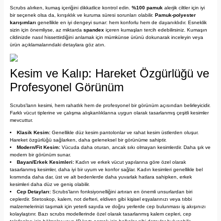
Scrubs alırken, kumaş içeriğini dikkatlice kontrol edin.
%100 pamuk
alerjik ciltler için iyi
bir seçenek olsa da, kırışıklık ve kuruma süresi sorunları olabilir.
Pamuk-polyester
karışımları
genellikle en iyi dengeyi sunar: hem konforlu hem de dayanıklıdır. Esneklik
sizin için önemliyse, az miktarda
spandex
içeren kumaşları tercih edebilirsiniz. Kumaşın
cildinizde nasıl hissettirdiğini anlamak için mümkünse ürünü dokunarak inceleyin veya
ürün açıklamalarındaki detaylara göz atın.
Kesim ve Kalıp: Hareket Özgürlüğü ve
Profesyonel Görünüm
Scrubs'ların kesimi, hem rahatlık hem de profesyonel bir görünüm açısından belirleyicidir.
Farklı vücut tiplerine ve çalışma alışkanlıklarına uygun olarak tasarlanmış çeşitli kesimler
mevcuttur.
Klasik Kesim:
Genellikle düz kesim pantolonlar ve rahat kesim üstlerden oluşur.
Hareket özgürlüğü sağlarken, daha geleneksel bir görünüme sahiptir.
Modern/Fit Kesim:
Vücuda daha oturan, ancak sıkı olmayan kesimlerdir. Daha şık ve
modern bir görünüm sunar.
Bayan/Erkek Kesimleri:
Kadın ve erkek vücut yapılarına göre özel olarak
tasarlanmış kesimler, daha iyi bir uyum ve konfor sağlar. Kadın kesimleri genellikle bel
kısmında daha dar, üst ve alt bedenlerde daha yuvarlak hatlara sahipken, erkek
kesimleri daha düz ve geniş olabilir.
Cep Detayları:
Scrubs'ların fonksiyonelliğini artıran en önemli unsurlardan biri
ceplerdir. Stetoskop, kalem, not defteri, eldiven gibi kişisel eşyalarınızı veya tıbbi
malzemelerinizi taşımak için yeterli sayıda ve doğru yerlerde cep bulunması iş akışınızı
kolaylaştırır. Bazı scrubs modellerinde özel olarak tasarlanmış kalem cepleri, cep