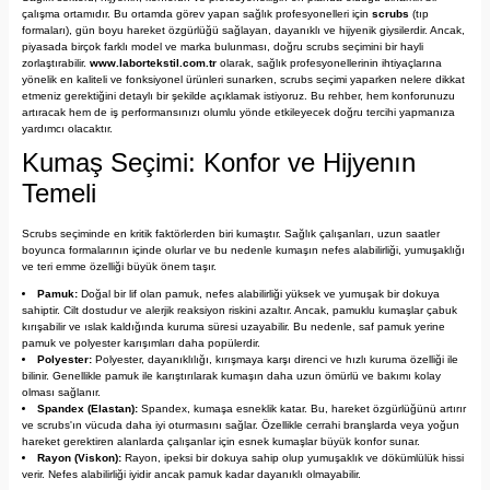
çalışma ortamıdır. Bu ortamda görev yapan sağlık profesyonelleri için
scrubs
(tıp
formaları), gün boyu hareket özgürlüğü sağlayan, dayanıklı ve hijyenik giysilerdir. Ancak,
piyasada birçok farklı model ve marka bulunması, doğru scrubs seçimini bir hayli
zorlaştırabilir.
www.labortekstil.com
.tr
olarak, sağlık profesyonellerinin ihtiyaçlarına
yönelik en kaliteli ve fonksiyonel ürünleri sunarken, scrubs seçimi yaparken nelere dikkat
etmeniz gerektiğini detaylı bir şekilde açıklamak istiyoruz. Bu rehber, hem konforunuzu
artıracak hem de iş performansınızı olumlu yönde etkileyecek doğru tercihi yapmanıza
yardımcı olacaktır.
Kumaş Seçimi: Konfor ve Hijyenın
Temeli
Scrubs seçiminde en kritik faktörlerden biri kumaştır. Sağlık çalışanları, uzun saatler
boyunca formalarının içinde olurlar ve bu nedenle kumaşın nefes alabilirliği, yumuşaklığı
ve teri emme özelliği büyük önem taşır.
Pamuk:
Doğal bir lif olan pamuk, nefes alabilirliği yüksek ve yumuşak bir dokuya
sahiptir. Cilt dostudur ve alerjik reaksiyon riskini azaltır. Ancak, pamuklu kumaşlar çabuk
kırışabilir ve ıslak kaldığında kuruma süresi uzayabilir. Bu nedenle, saf pamuk yerine
pamuk ve polyester karışımları daha popülerdir.
Polyester:
Polyester, dayanıklılığı, kırışmaya karşı direnci ve hızlı kuruma özelliği ile
bilinir. Genellikle pamuk ile karıştırılarak kumaşın daha uzun ömürlü ve bakımı kolay
olması sağlanır.
Spandex (Elastan):
Spandex, kumaşa esneklik katar. Bu, hareket özgürlüğünü artırır
ve scrubs'ın vücuda daha iyi oturmasını sağlar. Özellikle cerrahi branşlarda veya yoğun
hareket gerektiren alanlarda çalışanlar için esnek kumaşlar büyük konfor sunar.
Rayon (Viskon):
Rayon, ipeksi bir dokuya sahip olup yumuşaklık ve dökümlülük hissi
verir. Nefes alabilirliği iyidir ancak pamuk kadar dayanıklı olmayabilir.