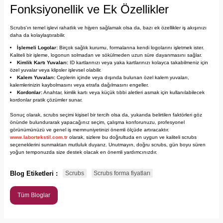
Fonksiyonellik ve Ek Özellikler
Scrubs'ın temel işlevi rahatlık ve hijyen sağlamak olsa da, bazı ek özellikler iş akışınızı
daha da kolaylaştırabilir.
İşlemeli Logolar:
Birçok sağlık kurumu, formalarına kendi logolarını işletmek ister.
Kaliteli bir işleme, logonun solmadan ve sökülmeden uzun süre dayanmasını sağlar.
Kimlik Kartı Yuvaları:
ID kartlarınızı veya yaka kartlarınızı kolayca takabilmeniz için
özel yuvalar veya klipsler işlevsel olabilir.
Kalem Yuvaları:
Ceplerin içinde veya dışında bulunan özel kalem yuvaları,
kalemlerinizin kaybolmasını veya etrafa dağılmasını engeller.
Kordonlar:
Anahtar, kimlik kartı veya küçük tıbbi aletleri asmak için kullanılabilecek
kordonlar pratik çözümler sunar.
Sonuç olarak, scrubs seçimi kişisel bir tercih olsa da, yukarıda belirtilen faktörleri göz
önünde bulundurarak yapacağınız seçim, çalışma konforunuzu, profesyonel
görünümünüzü ve genel iş memnuniyetinizi önemli ölçüde artıracaktır.
www.labortekstil.com
.tr
olarak, sizlere bu doğrultuda en uygun ve kaliteli scrubs
seçeneklerini sunmaktan mutluluk duyarız. Unutmayın, doğru scrubs, gün boyu süren
yoğun temponuzda size destek olacak en önemli yardımcınızdır.
Blog Etiketleri :
Scrubs
Scrubs forma fiyatları
Tüm Bloglar