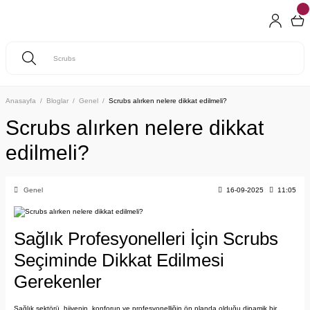
Anasayfa
Bloglar
Genel
Scrubs alırken nelere dikkat edilmeli?
Scrubs alırken nelere dikkat
edilmeli?
Genel
16-09-2025
11:05
Sağlık Profesyonelleri İçin Scrubs
Seçiminde Dikkat Edilmesi
Gerekenler
Sağlık sektörü, hijyenin, konforun ve profesyonelliğin ön planda olduğu dinamik bir