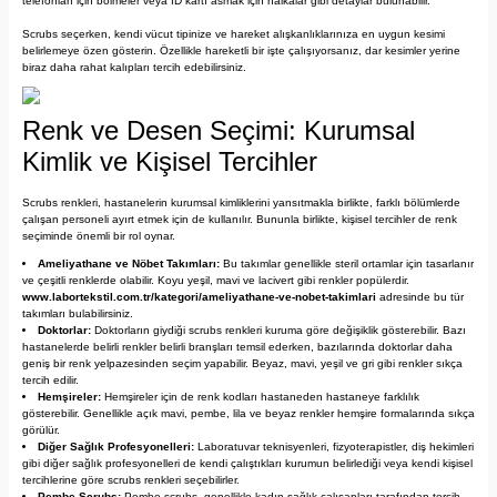
telefonları için bölmeler veya ID kartı asmak için halkalar gibi detaylar bulunabilir.
Scrubs seçerken, kendi vücut tipinize ve hareket alışkanlıklarınıza en uygun kesimi
belirlemeye özen gösterin. Özellikle hareketli bir işte çalışıyorsanız, dar kesimler yerine
biraz daha rahat kalıpları tercih edebilirsiniz.
Renk ve Desen Seçimi: Kurumsal
Kimlik ve Kişisel Tercihler
Scrubs renkleri, hastanelerin kurumsal kimliklerini yansıtmakla birlikte, farklı bölümlerde
çalışan personeli ayırt etmek için de kullanılır. Bununla birlikte, kişisel tercihler de renk
seçiminde önemli bir rol oynar.
Ameliyathane ve Nöbet Takımları:
Bu takımlar genellikle steril ortamlar için tasarlanır
ve çeşitli renklerde olabilir. Koyu yeşil, mavi ve lacivert gibi renkler popülerdir.
www.labortekstil.com
.tr/kategori/ameliyathane-ve-nobet-takimlari
adresinde bu tür
takımları bulabilirsiniz.
Doktorlar:
Doktorların giydiği scrubs renkleri kuruma göre değişiklik gösterebilir. Bazı
hastanelerde belirli renkler belirli branşları temsil ederken, bazılarında doktorlar daha
geniş bir renk yelpazesinden seçim yapabilir. Beyaz, mavi, yeşil ve gri gibi renkler sıkça
tercih edilir.
Hemşireler:
Hemşireler için de renk kodları hastaneden hastaneye farklılık
gösterebilir. Genellikle açık mavi, pembe, lila ve beyaz renkler hemşire formalarında sıkça
görülür.
Diğer Sağlık Profesyonelleri:
Laboratuvar teknisyenleri, fizyoterapistler, diş hekimleri
gibi diğer sağlık profesyonelleri de kendi çalıştıkları kurumun belirlediği veya kendi kişisel
tercihlerine göre scrubs renkleri seçebilirler.
Pembe Scrubs:
Pembe scrubs, genellikle kadın sağlık çalışanları tarafından tercih