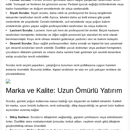
edilir. Yumuşak ve feminen bir görünüm sunar. Pediatri (çocuk sağlığı) bölümlerinde veya
kadın hastalıkları ve doğum servislerinde de sıkça rastlanabilir.
Siyah Scrubs:
Siyah scrubs, daha ciddi ve profesyonel bir duruş sergilemek
isteyenler tarafından tercih edilir. Ayrıca, lekeleri daha az belli etmesi gibi pratik
nedenlerle de popülerdir. Cerrahi birimlerde, acil servislerde veya yoğun bakım
ünitelerinde görev yapan sağlık profesyonelleri tarafından da sıkça kullanılır.
Lacivert Scrubs:
Lacivert, hem şık hem de profesyonel bir renktir. Birçok hastane
tarafından hemşireler, doktorlar ve diğer sağlık personeli için standart bir renk olarak
benimsenmiştir. Koyu renk olması lekeleri gizlemeye yardımcı olur ve bakımı kolaydır.
Desenli Scrubs:
Bazı sağlık profesyonelleri, daha enerjik ve kişisel bir tarz yaratmak
için desenli scrubs'ları tercih edebilir. Özellikle çocuk doktorları veya pediatri hemşireleri,
çocukların dikkatini çekmek ve ortamı daha samimi hale getirmek için sevimli desenlere
sahip scrubs'ları tercih edebilirler.
Scrubs renk seçimi yaparken, çalıştığınız kurumun renk politikasına uygun hareket
etmeniz önemlidir. Bununla birlikte, kişisel zevkinize ve size en çok yakışan renklere de
yönelebilirsiniz.
Marka ve Kalite: Uzun Ömürlü Yatırım
Scrubs, günlük yoğun kullanıma maruz kaldığı için dayanıklı ve kaliteli olmalıdır. Kaliteli
bir marka, uzun ömürlü kullanım, renk solmazlığı, dikiş dayanıklılığı ve genel ürün kalitesi
açısından avantaj sağlar.
Dikiş Kalitesi:
Scrubs'ın dikişlerinin sağlamlığı, giysinin yırtılmasını veya sökülmesini
önler. Özellikle stres noktalarındaki (omuzlar, koltuk altları, ceplerin etrafı gibi) dikişlerin
güçlendirilmiş olması önemlidir.