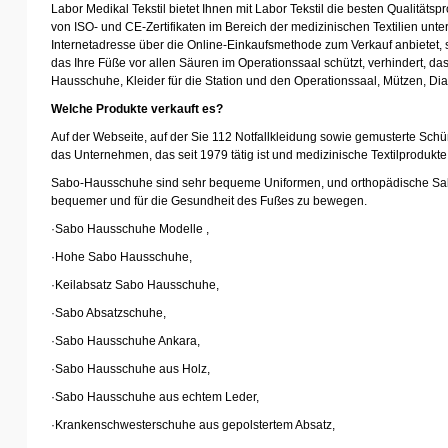
Labor Medikal Tekstil bietet Ihnen mit Labor Tekstil die besten Qualitäts
von ISO- und CE-Zertifikaten im Bereich der medizinischen Textilien unte
Internetadresse über die Online-Einkaufsmethode zum Verkauf anbietet, st
das Ihre Füße vor allen Säuren im Operationssaal schützt, verhindert, 
Hausschuhe, Kleider für die Station und den Operationssaal, Mützen, Dia
Welche Produkte verkauft es?
Auf der Webseite, auf der Sie 112 Notfallkleidung sowie gemusterte Schü
das Unternehmen, das seit 1979 tätig ist und medizinische Textilprodukt
Sabo-Hausschuhe sind sehr bequeme Uniformen, und orthopädische Sabo-Ha
bequemer und für die Gesundheit des Fußes zu bewegen.
·
Sabo Hausschuhe Modelle ,
·
Hohe Sabo Hausschuhe,
·
Keilabsatz Sabo Hausschuhe,
·
Sabo Absatzschuhe,
·
Sabo Hausschuhe Ankara,
·
Sabo Hausschuhe aus Holz,
·
Sabo Hausschuhe aus echtem Leder,
·
Krankenschwesterschuhe aus gepolstertem Absatz,