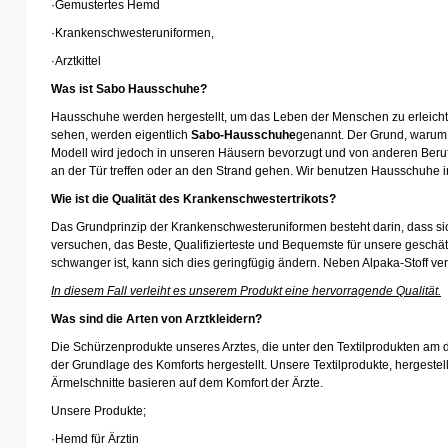
·
Gemustertes Hemd
·
Krankenschwesteruniformen,
·
Arztkittel
Was ist Sabo Hausschuhe?
Hausschuhe werden hergestellt, um das Leben der Menschen zu erleich
sehen, werden eigentlich
Sabo-Hausschuhe
genannt. Der Grund, warum e
Modell wird jedoch in unseren Häusern bevorzugt und von anderen Beru
an der Tür treffen oder an den Strand gehen. Wir benutzen Hausschuhe
Wie ist die Qualität des Krankenschwestertrikots?
Das Grundprinzip der Krankenschwesteruniformen besteht darin, dass sic
versuchen, das Beste, Qualifizierteste und Bequemste für unsere gesc
schwanger ist, kann sich dies geringfügig ändern. Neben Alpaka-Stoff ve
In diesem Fall verleiht es unserem Produkt eine hervorragende Qualität.
Was sind die Arten von Arztkleidern?
Die Schürzenprodukte unseres Arztes, die unter den Textilprodukten am 
der Grundlage des Komforts hergestellt. Unsere Textilprodukte, hergeste
Ärmelschnitte basieren auf dem Komfort der Ärzte.
Unsere Produkte;
·
Hemd für Ärztin