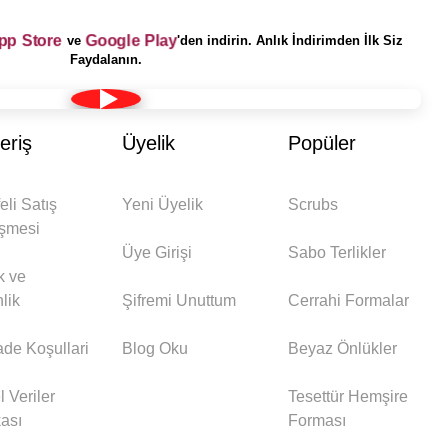
App Store
Google Play
ve
'den indirin. Anlık İndirimden İlk Siz
Faydalanın.
eriş
Üyelik
Popüler
eli Satış
Yeni Üyelik
Scrubs
şmesi
Üye Girişi
Sabo Terlikler
ik ve
lik
Şifremi Unuttum
Cerrahi Formalar
İade Koşullari
Blog Oku
Beyaz Önlükler
l Veriler
Tesettür Hemşire
kası
Forması