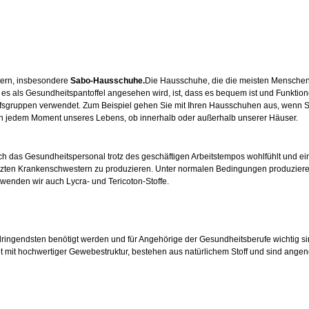
tern, insbesondere
Sabo-Hausschuhe.
Die Hausschuhe, die die meisten Menschen
s als Gesundheitspantoffel angesehen wird, ist, dass es bequem ist und Funktionen
fsgruppen verwendet. Zum Beispiel gehen Sie mit Ihren Hausschuhen aus, wenn S
 in jedem Moment unseres Lebens, ob innerhalb oder außerhalb unserer Häuser.
h das Gesundheitspersonal trotz des geschäftigen Arbeitstempos wohlfühlt und ein 
hätzten Krankenschwestern zu produzieren. Unter normalen Bedingungen produzier
rwenden wir auch Lycra- und Tericoton-Stoffe.
dringendsten benötigt werden und für Angehörige der Gesundheitsberufe wichtig si
llt mit hochwertiger Gewebestruktur, bestehen aus natürlichem Stoff und sind ang