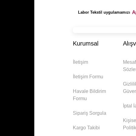
Labor Tekstil uygulamamızı
Kurumsal
Alışv
İletişim
Mesaf
Sözle
İletişim Formu
Gizlil
Havale Bildirim
Güven
Formu
İptal 
Sipariş Sorgula
Kişise
Kargo Takibi
Politi