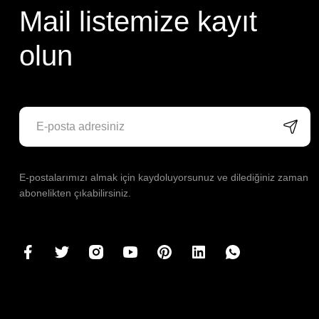
Mail listemize kayıt
olun
E-postalarımızı almak için kaydoluyorsunuz ve dilediğiniz zaman
abonelikten çıkabilirsiniz.