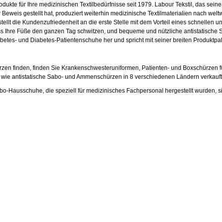
produkte für Ihre medizinischen Textilbedürfnisse seit 1979. Labour Tekstil, das sei
r Beweis gestellt hat, produziert weiterhin medizinische Textilmaterialien nach w
ellt die Kundenzufriedenheit an die erste Stelle mit dem Vorteil eines schnellen 
dass Ihre Füße den ganzen Tag schwitzen, und bequeme und nützliche antistatische 
betes- und Diabetes-Patientenschuhe her und spricht mit seiner breiten Produktpal
rzen finden, finden Sie Krankenschwesteruniformen, Patienten- und Boxschürzen für
e wie antistatische Sabo- und Ammenschürzen in 8 verschiedenen Ländern verkauft,
usschuhe, die speziell für medizinisches Fachpersonal hergestellt wurden, sind 