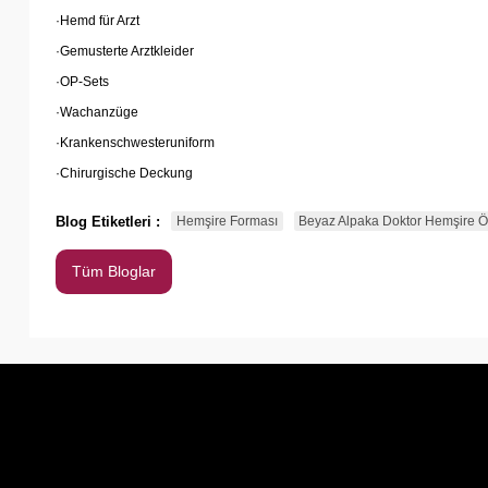
·
Hemd für Arzt
·
Gemusterte Arztkleider
·
OP-Sets
·
Wachanzüge
·
Krankenschwesteruniform
·
Chirurgische Deckung
Blog Etiketleri :
Hemşire Forması
Beyaz Alpaka Doktor Hemşire Ö
Tüm Bloglar