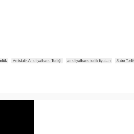
nlük
Antistatik Ameliyathane Terliği
ameliyathane terlik fiyatları
Sabo Terli