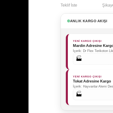
Teklif İste
Şikay
ANLIK KARGO AKIŞI
YENİ KARGO ÇIKIŞI
Mardin Adresine Karg
İçerik: Dr Flex Terikoton Li
🏭
YENİ KARGO ÇIKIŞI
Tokat Adresine Kargo
İçerik: Hayvanlar Alemi De
🏭