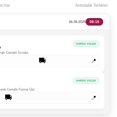
et Var
Antistatik Terlikler
08:15
06.08.2026
KARGO YOLDA
o
kralı Cerrahi Scrubs
🚚
📍
KARGO YOLDA
senli Cerrahi Forma Üst
🚚
📍