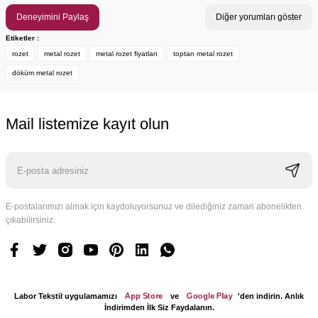
Deneyimini Paylaş
Diğer yorumları göster
Etiketler :
rozet
metal rozet
metal rozet fiyatları
toptan metal rozet
döküm metal rozet
Mail listemize kayıt olun
E-postalarımızı almak için kaydoluyorsunuz ve dilediğiniz zaman abonelikten
çıkabilirsiniz.
Labor Tekstil uygulamamızı
App Store
ve
Google Play
'den indirin. Anlık
İndirimden İlk Siz Faydalanın.