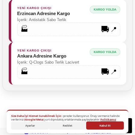
YENİ KARGO ÇIKIŞI
KARGO YOLDA
Erzincan Adresine Kargo
İçerik: Antistatik Sabo Terlik
🚚
🏭
📍
YENİ KARGO ÇIKIŞI
KARGO YOLDA
Ankara Adresine Kargo
İçerik: Q-Clogs Sabo Terlik Lacivert
🚚
🏭
📍
Size Daha İyi Hizmet Sunabilmek İçin:
çerezler kullanıyoruz. Onay vermeniz halinde
2026 Copyright - Tüm Hakları Saklıdır.
verileriniz
(Google/Meta)
yurt dışındakiiş ortaklarımızla paylaşılacaktır.
Politikamız
Destek
Ayarlar
Reddet
Kabul Et
ideasoft
ile
e-