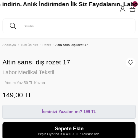
indirin. Anlık İndirimden İlk Siz Faydalanın. Labo
Anasayfa
Tüm Ürünler
Rozet
Altın sarısı diş rozet 17
Altın sarısı diş rozet 17
Labor Medikal Tekstil
Yorum Yaz 50 TL Kazan
149,00 TL
İsminizi Yazalım mı? 199 TL
Sepete Ekle
Peşin Fiyatına 3 X 49,67 TL ' Taksitle öde.