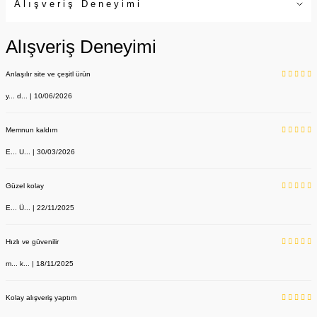
Alışveriş Deneyimi
Alışveriş Deneyimi
Anlaşılır site ve çeşitl ürün
y... d... | 10/06/2026
Memnun kaldım
E... U... | 30/03/2026
Güzel kolay
E... Ü... | 22/11/2025
Hızlı ve güvenilir
m... k... | 18/11/2025
Kolay alışveriş yaptım