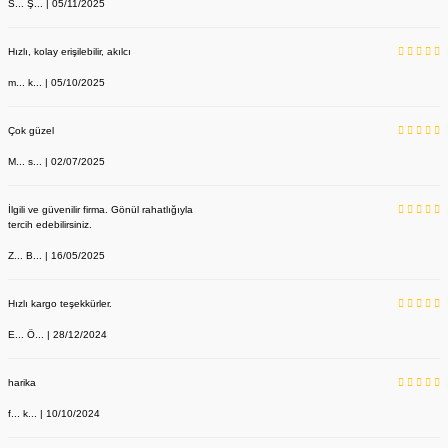
S... Ş... | 05/11/2025
Hızlı, kolay erişilebilir, akılcı
m... k... | 05/10/2025
Çok güzel
M... s... | 02/07/2025
İlgili ve güvenilir firma. Gönül rahatlığıyla
tercih edebilirsiniz.
Z... B... | 16/05/2025
Hızlı kargo teşekkürler.
E... Ö... | 28/12/2024
harika
f... k... | 10/10/2024