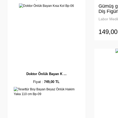
Gümüş gri
Diş Figür
Broş
Labor Medik
149,00
Doktor Önlük Bayan K ...
Fiyat :
749,00 TL