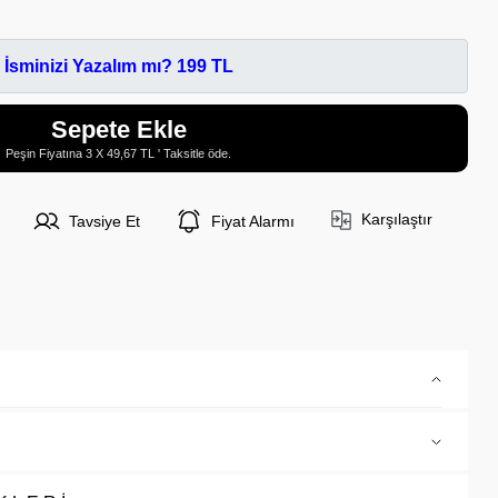
İsminizi Yazalım mı? 199 TL
Sepete Ekle
Peşin Fiyatına 3 X 49,67 TL ' Taksitle öde.
Karşılaştır
Tavsiye Et
Fiyat Alarmı