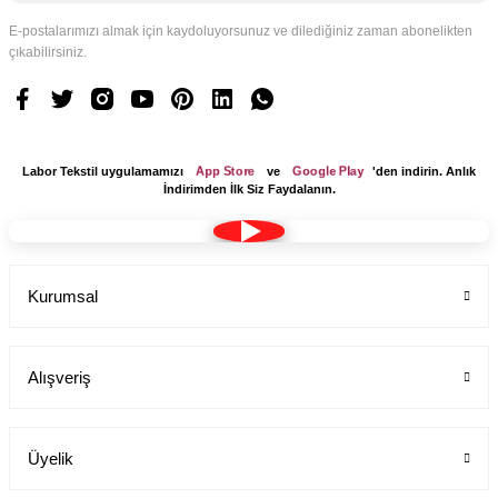
E-postalarımızı almak için kaydoluyorsunuz ve dilediğiniz zaman abonelikten
Cerrahi Bone Logolu
çıkabilirsiniz.
Labor Medikal Tekstil
Logo Tasarım Ücreti 1 Adet
Labor Medikal Tekstil
299,00 TL
App Store
Google Play
Labor Tekstil uygulamamızı
ve
'den indirin. Anlık
İndirimden İlk Siz Faydalanın.
199,00 TL
Kurumsal
Alışveriş
Üyelik