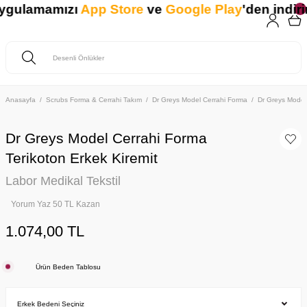
uygulamamızı
App Store
ve
Google Play
'den indirin
Anasayfa
Scrubs Forma & Cerrahi Takım
Dr Greys Model Cerrahi Forma
Dr Greys Model
Dr Greys Model Cerrahi Forma
Terikoton Erkek Kiremit
Labor Medikal Tekstil
Yorum Yaz 50 TL Kazan
1.074,00 TL
Ürün Beden Tablosu