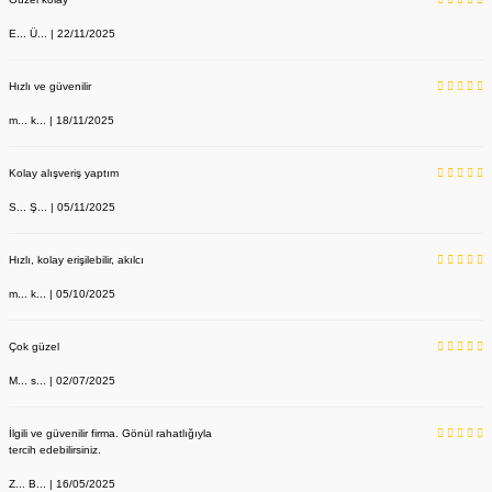
E... Ü... | 22/11/2025
Hızlı ve güvenilir
m... k... | 18/11/2025
Kolay alışveriş yaptım
S... Ş... | 05/11/2025
Hızlı, kolay erişilebilir, akılcı
m... k... | 05/10/2025
Çok güzel
M... s... | 02/07/2025
İlgili ve güvenilir firma. Gönül rahatlığıyla
tercih edebilirsiniz.
Z... B... | 16/05/2025