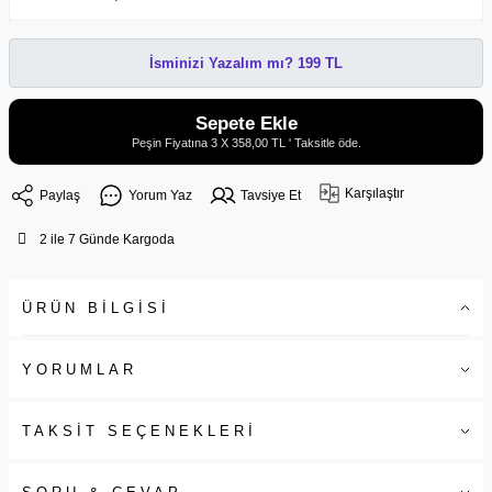
İsminizi Yazalım mı? 199 TL
Sepete Ekle
Peşin Fiyatına 3 X 358,00 TL ' Taksitle öde.
Karşılaştır
Paylaş
Yorum Yaz
Tavsiye Et
2 ile 7 Günde Kargoda
ÜRÜN BİLGİSİ
YORUMLAR
TAKSİT SEÇENEKLERİ