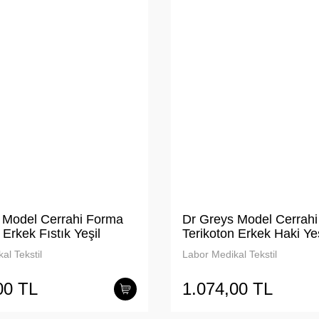
 Model Cerrahi Forma
Dr Greys Model Cerrah
 Erkek Fıstık Yeşil
Terikoton Erkek Haki Yeş
al Tekstil
Labor Medikal Tekstil
00 TL
1.074,00 TL