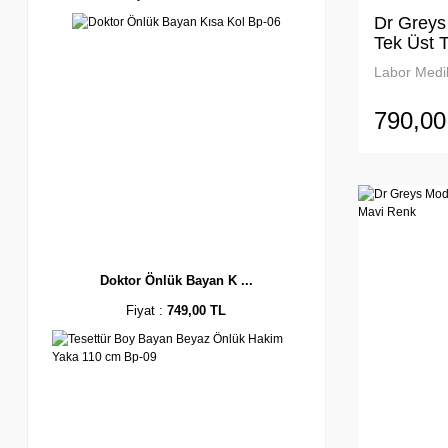
Dr Greys
Tek Üst 
Renkler.
Labor Medik
790,00
Doktor Önlük Bayan K ...
Fiyat :
749,00 TL