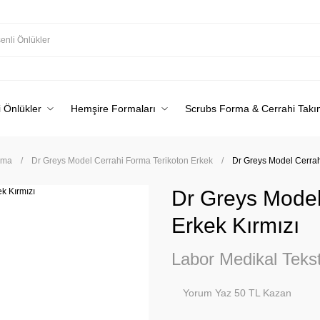
 Önlükler
Hemşire Formaları
Scrubs Forma & Cerrahi Takı
rma
Dr Greys Model Cerrahi Forma Terikoton Erkek
Dr Greys Model Cerrah
Dr Greys Model
Erkek Kırmızı
Labor Medikal Tekst
Yorum Yaz 50 TL Kazan