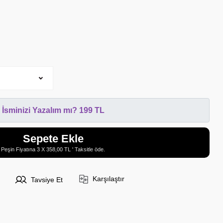
İsminizi Yazalım mı? 199 TL
Sepete Ekle
Peşin Fiyatına 3 X 358,00 TL ' Taksitle öde.
Karşılaştır
Tavsiye Et