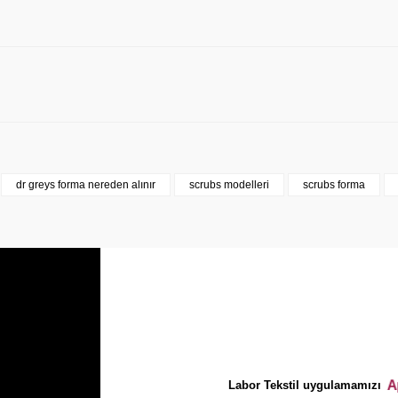
dr greys forma nereden alınır
scrubs modelleri
scrubs forma
azdırmak İstiyor Musunuz?
Labor Tekstil uygulamamızı