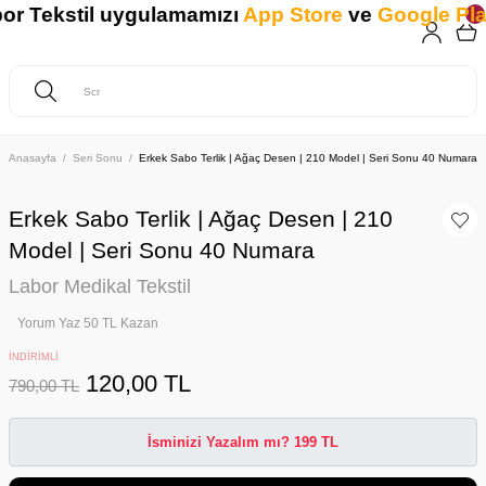
 Tekstil uygulamamızı
App Store
ve
Google Play
'
Anasayfa
Seri Sonu
Erkek Sabo Terlik | Ağaç Desen | 210 Model | Seri Sonu 40 Numara
Erkek Sabo Terlik | Ağaç Desen | 210
Model | Seri Sonu 40 Numara
Labor Medikal Tekstil
Yorum Yaz 50 TL Kazan
İNDİRİMLİ
120,00 TL
790,00 TL
İsminizi Yazalım mı? 199 TL