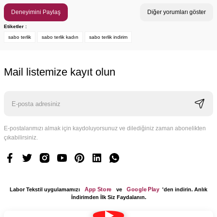
Deneyimini Paylaş
Diğer yorumları göster
Etiketler :
sabo terlik
sabo terlik kadın
sabo terlik indirim
Mail listemize kayıt olun
E-postalarımızı almak için kaydoluyorsunuz ve dilediğiniz zaman abonelikten
çıkabilirsiniz.
App Store
Google Play
Labor Tekstil uygulamamızı
ve
'den indirin. Anlık
İndirimden İlk Siz Faydalanın.