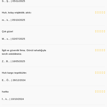
S... Ş... | 05/11/2025
Hızlı, kolay erişilebilir, akılcı
m... k... | 05/10/2025
Çok güzel
M... s... | 02/07/2025
İlgili ve güvenilir firma. Gönül rahatlığıyla
tercih edebilirsiniz.
Z... B... | 16/05/2025
Hızlı kargo teşekkürler.
E... Ö... | 28/12/2024
harika
f... k... | 10/10/2024