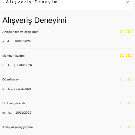
Alışveriş Deneyimi
Alışveriş Deneyimi
Anlaşılır site ve çeşitl ürün
y... d... | 10/06/2026
Memnun kaldım
E... U... | 30/03/2026
Güzel kolay
E... Ü... | 22/11/2025
Hızlı ve güvenilir
m... k... | 18/11/2025
Kolay alışveriş yaptım