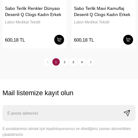
Sabo Terlik Renkler Dünyası
Sabo Terlik Mavi Kamuflaj
Desenli Q Clogs Kadın Erkek
Desenli Q Clogs Kadın Erkek
Labor Medikal Tekstil
Labor Medikal Tekstil
600,18 TL
600,18 TL
1
2
3
4
Mail listemize kayıt olun
E-postalarımızı almak için kaydoluyorsunuz ve dilediğiniz zaman abonelikten
çıkabilirsiniz.