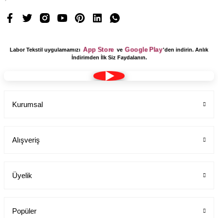
App Store
Google Play
Labor Tekstil uygulamamızı
ve
'den indirin. Anlık
İndirimden İlk Siz Faydalanın.
Kurumsal
Yaka Kartı Askısı Kalp Desenli
Labor Medikal Tekstil
Alışveriş
Üyelik
99,00 TL
Popüler