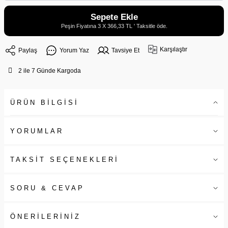
Sepete Ekle
Peşin Fiyatına 3 X 366,33 TL ' Taksitle öde.
Karşılaştır
Paylaş
Yorum Yaz
Tavsiye Et
2 ile 7 Günde Kargoda
ÜRÜN BİLGİSİ
YORUMLAR
TAKSİT SEÇENEKLERİ
SORU & CEVAP
ÖNERİLERİNİZ