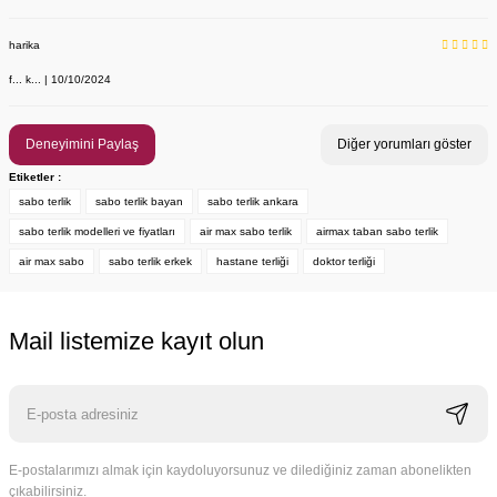
harika
f... k... | 10/10/2024
Deneyimini Paylaş
Diğer yorumları göster
Etiketler :
sabo terlik
sabo terlik bayan
sabo terlik ankara
sabo terlik modelleri ve fiyatları
air max sabo terlik
airmax taban sabo terlik
Yaka Kartı Askısı Lacivert Diş Desenli
air max sabo
sabo terlik erkek
hastane terliği
doktor terliği
Labor Medikal Tekstil
Mail listemize kayıt olun
99,00 TL
E-postalarımızı almak için kaydoluyorsunuz ve dilediğiniz zaman abonelikten
çıkabilirsiniz.