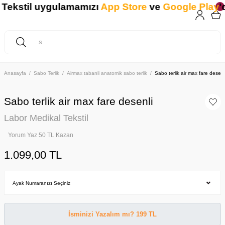
ekstil uygulamamızı
App Store
ve
Google Play
'de
Anasayfa
Sabo Terlik
Airmax tabanli anatomik sabo terlik
Sabo terlik air max fare desenl
Sabo terlik air max fare desenli
Labor Medikal Tekstil
Yorum Yaz 50 TL Kazan
1.099,00 TL
İsminizi Yazalım mı? 199 TL