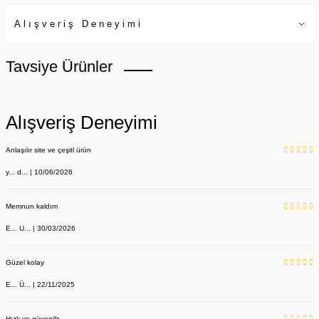
Alışveriş Deneyimi
Tavsiye Ürünler
Alışveriş Deneyimi
Anlaşılır site ve çeşitl ürün
y... d... | 10/06/2026
Memnun kaldım
E... U... | 30/03/2026
Güzel kolay
E... Ü... | 22/11/2025
Hızlı ve güvenilir