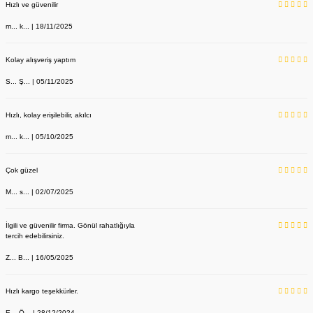
Hızlı ve güvenilir
m... k... | 18/11/2025
Kolay alışveriş yaptım
S... Ş... | 05/11/2025
Hızlı, kolay erişilebilir, akılcı
m... k... | 05/10/2025
Çok güzel
M... s... | 02/07/2025
İlgili ve güvenilir firma. Gönül rahatlığıyla
tercih edebilirsiniz.
Z... B... | 16/05/2025
Hızlı kargo teşekkürler.
E... Ö... | 28/12/2024