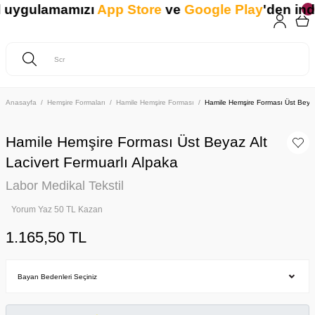
uygulamamızı
App Store
ve
Google Play
'den indir
Anasayfa
Hemşire Formaları
Hamile Hemşire Forması
Hamile Hemşire Forması Üst Beyaz 
Hamile Hemşire Forması Üst Beyaz Alt
Lacivert Fermuarlı Alpaka
Labor Medikal Tekstil
Yorum Yaz 50 TL Kazan
1.165,50 TL