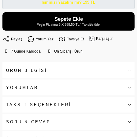
İsminizi Yazalım mı? 199 TL
Sepete Ekle
Peşin Fiyatına 3 X 388,50 TL ' Taksitle öde.
Karşılaştır
Paylaş
Yorum Yaz
Tavsiye Et
7 Günde Kargoda
Ön Siparişli Ürün
ÜRÜN BİLGİSİ
YORUMLAR
TAKSİT SEÇENEKLERİ
SORU & CEVAP