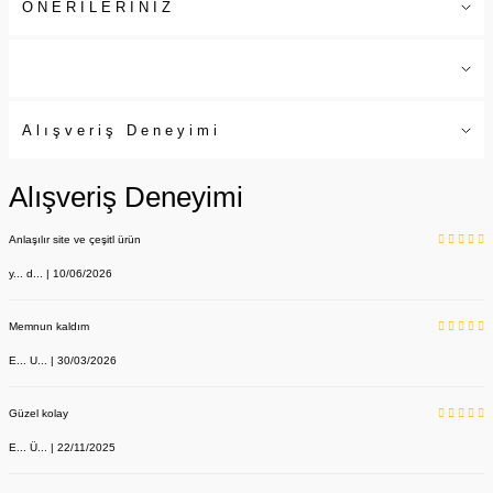
ÖNERİLERİNİZ
Alışveriş Deneyimi
Alışveriş Deneyimi
Anlaşılır site ve çeşitl ürün
y... d... | 10/06/2026
Memnun kaldım
E... U... | 30/03/2026
Güzel kolay
E... Ü... | 22/11/2025