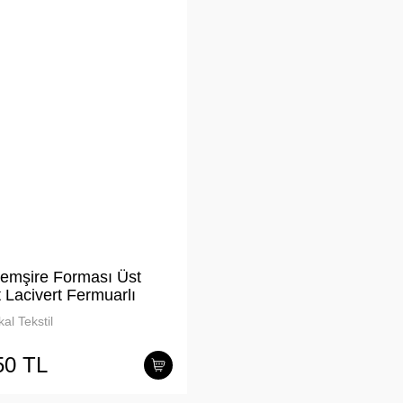
emşire Forması Üst
 Lacivert Fermuarlı
al Tekstil
50 TL