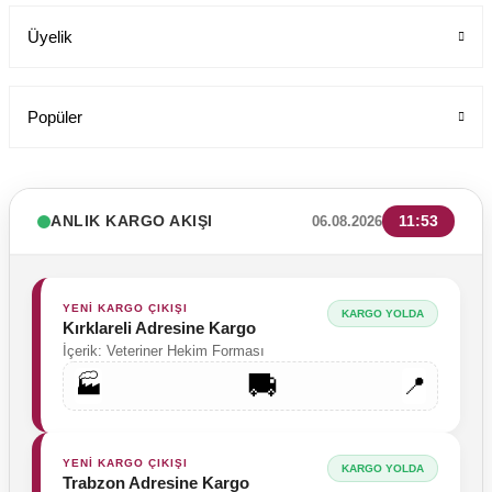
Üyelik
Popüler
ANLIK KARGO AKIŞI
11:53
06.08.2026
YENİ KARGO ÇIKIŞI
KARGO YOLDA
Kırklareli Adresine Kargo
İçerik: Veteriner Hekim Forması
🚚
🏭
📍
Tesettür Cerrahi Bone Terikoton Kumaş Yeni Model
Labor Medikal Tekstil
YENİ KARGO ÇIKIŞI
KARGO YOLDA
Trabzon Adresine Kargo