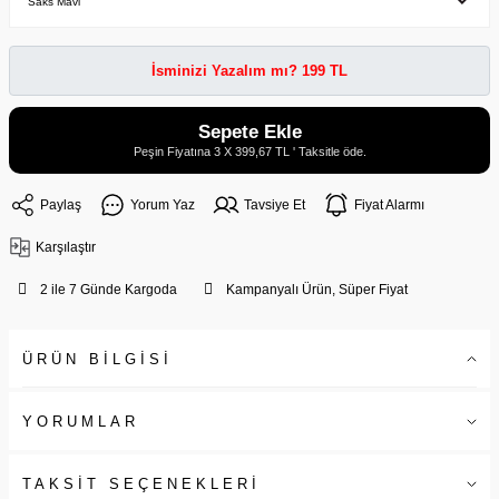
İsminizi Yazalım mı? 199 TL
Sepete Ekle
Peşin Fiyatına 3 X 399,67 TL ' Taksitle öde.
Paylaş
Yorum Yaz
Tavsiye Et
Fiyat Alarmı
Karşılaştır
2 ile 7 Günde Kargoda
Kampanyalı Ürün, Süper Fiyat
ÜRÜN BİLGİSİ
YORUMLAR
TAKSİT SEÇENEKLERİ