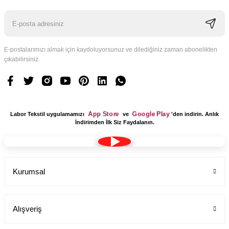
E-postalarımızı almak için kaydoluyorsunuz ve dilediğiniz zaman abonelikten
çıkabilirsiniz.
Logo Tasarım Ücreti 1 Adet
Labor Medikal Tekstil
App Store
Google Play
Labor Tekstil uygulamamızı
ve
'den indirin. Anlık
199,00 TL
İndirimden İlk Siz Faydalanın.
Kurumsal
Alışveriş