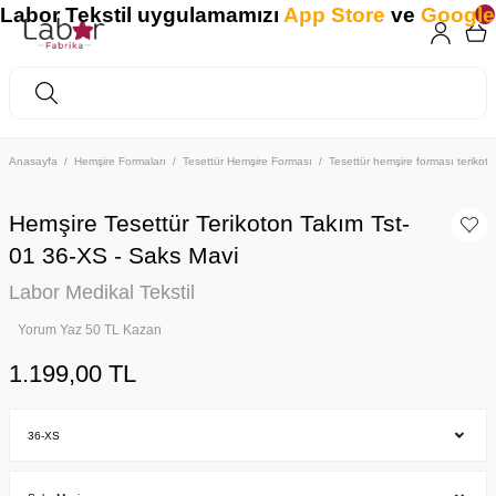
abor Tekstil uygulamamızı
App Store
ve
Google P
Anasayfa
Hemşire Formaları
Tesettür Hemşire Forması
Tesettür hemşire forması teriko
Hemşire Tesettür Terikoton Takım Tst-
01 36-XS - Saks Mavi
Labor Medikal Tekstil
Yorum Yaz 50 TL Kazan
1.199,00 TL