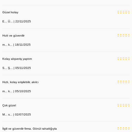
Güzel kolay
E... Ü... | 22/11/2025
Hızlı ve güvenilir
m... k... | 18/11/2025
Kolay alışveriş yaptım
S... Ş... | 05/11/2025
Hızlı, kolay erişilebilir, akılcı
m... k... | 05/10/2025
Çok güzel
M... s... | 02/07/2025
İlgili ve güvenilir firma. Gönül rahatlığıyla