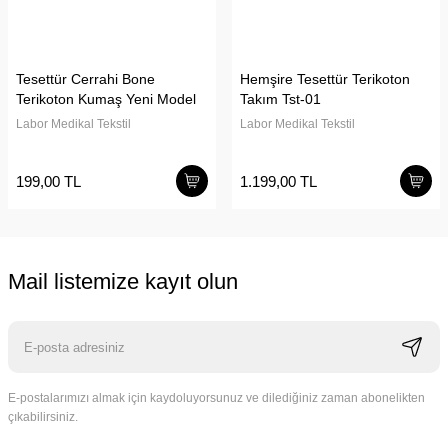
Tesettür Cerrahi Bone
Hemşire Tesettür Terikoton
Terikoton Kumaş Yeni Model
Takım Tst-01
Labor Medikal Tekstil
Labor Medikal Tekstil
199,00 TL
1.199,00 TL
Mail listemize kayıt olun
E-postalarımızı almak için kaydoluyorsunuz ve dilediğiniz zaman abonelikten
çıkabilirsiniz.