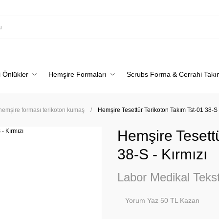
 Önlükler
Hemşire Formaları
Scrubs Forma & Cerrahi Takı
 hemşire forması terikoton kumaş
Hemşire Tesettür Terikoton Takım Tst-01 38-S 
Hemşire Tesettü
38-S - Kırmızı
Labor Medikal Tekst
Yorum Yaz 50 TL Kazan