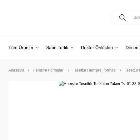
Tüm Ürünler
Sabo Terlik
Doktor Önlükleri
Desenli
Anasayfa
Hemşire Formaları
Tesettür Hemşire Forması
Tesettür