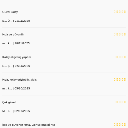
Güzel kolay
E... Ü... | 22/11/2025
Hızlı ve güvenilir
m... k... | 18/11/2025
Kolay alışveriş yaptım
S... Ş... | 05/11/2025
Hızlı, kolay erişilebilir, akılcı
m... k... | 05/10/2025
Çok güzel
M... s... | 02/07/2025
İlgili ve güvenilir firma. Gönül rahatlığıyla