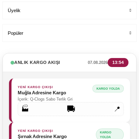
Üyelik
Popüler
ANLIK KARGO AKIŞI
13:54
07.08.2026
YENİ KARGO ÇIKIŞI
KARGO YOLDA
Muğla Adresine Kargo
İçerik: Q-Clogs Sabo Terlik Gri
🚚
🏭
📍
Tesettür Cerrahi Bone Terikoton Kumaş Yeni Model
Labor Medikal Tekstil
YENİ KARGO ÇIKIŞI
KARGO
Şırnak Adresine Kargo
YOLDA