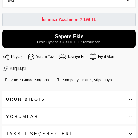
İsminizi Yazalım mı? 199 TL
Sepete Ekle
Peşin Fiyatına 3 X 399,67 TL ' Taksitle öde.
Paylaş
Yorum Yaz
Tavsiye Et
Fiyat Alarmı
Karşılaştır
2 ile 7 Günde Kargoda
Kampanyalı Ürün, Süper Fiyat
ÜRÜN BİLGİSİ
YORUMLAR
TAKSİT SEÇENEKLERİ