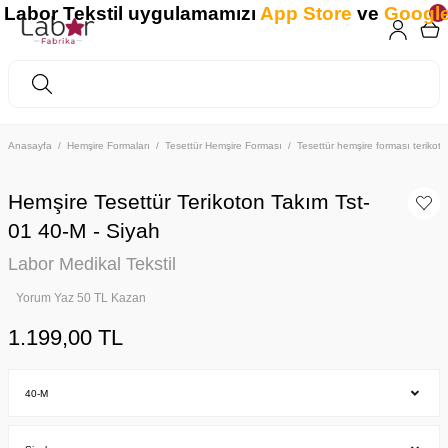
abor Tekstil uygulamamızı
App Store
ve
Google 
Anasayfa
Hemşire Formaları
Tesettür Hemşire Forması
Tesettür hemşire forması teriko
Hemşire Tesettür Terikoton Takım Tst-
01 40-M - Siyah
Labor Medikal Tekstil
Yorum Yaz 50 TL Kazan
1.199,00 TL