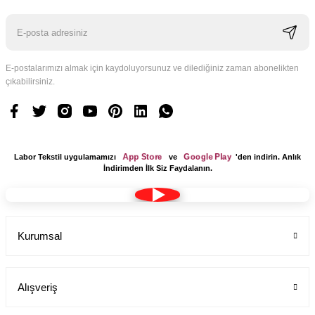
E-postalarımızı almak için kaydoluyorsunuz ve dilediğiniz zaman abonelikten
çıkabilirsiniz.
Logo Tasarım Ücreti 1 Adet
Labor Medikal Tekstil
App Store
Google Play
Labor Tekstil uygulamamızı
ve
'den indirin. Anlık
199,00 TL
İndirimden İlk Siz Faydalanın.
Kurumsal
Alışveriş