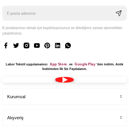
E-postalarımızı almak için kaydoluyorsunuz ve dilediğiniz zaman abonelikten
çıkabilirsiniz.
Logo Tasarım Ücreti 1 Adet
Labor Medikal Tekstil
App Store
Google Play
Labor Tekstil uygulamamızı
ve
'den indirin. Anlık
199,00 TL
İndirimden İlk Siz Faydalanın.
Kurumsal
Alışveriş