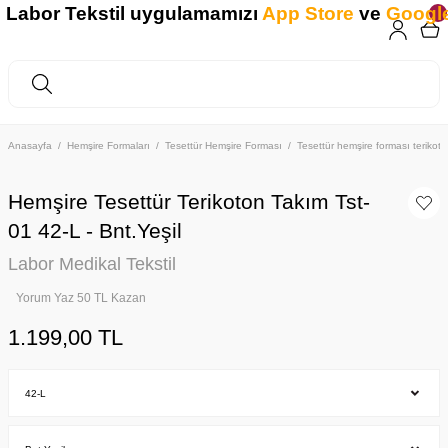
Tekstil uygulamamızı
App Store
ve
Google Play
'
Anasayfa
Hemşire Formaları
Tesettür Hemşire Forması
Tesettür hemşire forması teriko
Hemşire Tesettür Terikoton Takım Tst-
01 42-L - Bnt.Yeşil
Labor Medikal Tekstil
Yorum Yaz 50 TL Kazan
1.199,00 TL