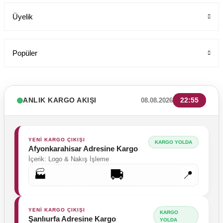
Üyelik
Popüler
ANLIK KARGO AKIŞI
22:55
08.08.2026
YENİ KARGO ÇIKIŞI
KARGO YOLDA
Afyonkarahisar Adresine Kargo
İçerik: Logo & Nakış İşleme
🚚
🏭
📍
Tesettür Cerrahi Bone Terikoton Kumaş Yeni Model
Labor Medikal Tekstil
YENİ KARGO ÇIKIŞI
KARGO
Şanlıurfa Adresine Kargo
YOLDA