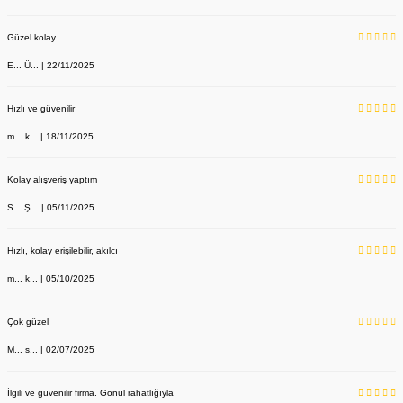
Güzel kolay
E... Ü... | 22/11/2025
Hızlı ve güvenilir
m... k... | 18/11/2025
Kolay alışveriş yaptım
S... Ş... | 05/11/2025
Hızlı, kolay erişilebilir, akılcı
m... k... | 05/10/2025
Çok güzel
M... s... | 02/07/2025
İlgili ve güvenilir firma. Gönül rahatlığıyla