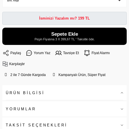
İsminizi Yazalım mı? 199 TL
Sepete Ekle
Peşin Fiyatına 3 X 399,67 TL ' Taksitle öde.
Paylaş
Yorum Yaz
Tavsiye Et
Fiyat Alarmı
Karşılaştır
2 ile 7 Günde Kargoda
Kampanyalı Ürün, Süper Fiyat
ÜRÜN BİLGİSİ
YORUMLAR
TAKSİT SEÇENEKLERİ