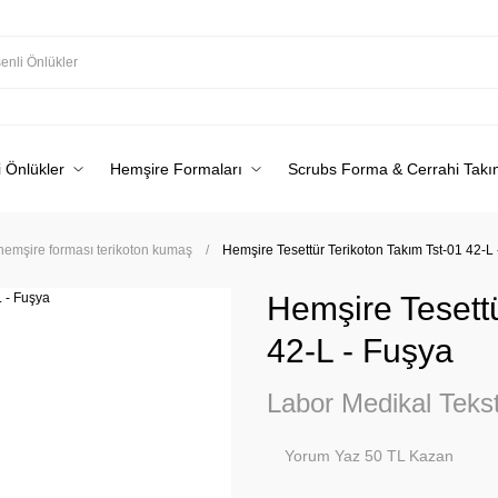
 Önlükler
Hemşire Formaları
Scrubs Forma & Cerrahi Takı
 hemşire forması terikoton kumaş
Hemşire Tesettür Terikoton Takım Tst-01 42-L
Hemşire Tesettü
42-L - Fuşya
Labor Medikal Tekst
Yorum Yaz 50 TL Kazan