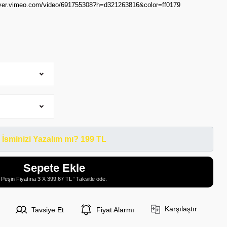
layer.vimeo.com/video/691755308?h=d321263816&color=ff0179
İsminizi Yazalım mı? 199 TL
Sepete Ekle
Peşin Fiyatına 3 X 399,67 TL ' Taksitle öde.
Karşılaştır
Tavsiye Et
Fiyat Alarmı