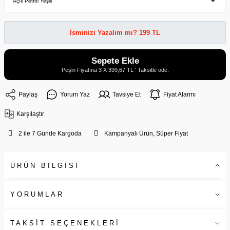
İsminizi Yazalım mı? 199 TL
Sepete Ekle
Peşin Fiyatına 3 X 399,67 TL ' Taksitle öde.
Paylaş
Yorum Yaz
Tavsiye Et
Fiyat Alarmı
Karşılaştır
2 ile 7 Günde Kargoda
Kampanyalı Ürün, Süper Fiyat
ÜRÜN BİLGİSİ
YORUMLAR
TAKSİT SEÇENEKLERİ