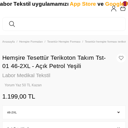
bor Tekstil uygulamamızı
App Store
ve
Google Pl
Anasayfa
Hemşire Formaları
Tesettür Hemşire Forması
Tesettür hemşire forması teriko
Hemşire Tesettür Terikoton Takım Tst-
01 46-2XL - Açık Petrol Yeşili
Labor Medikal Tekstil
Yorum Yaz 50 TL Kazan
1.199,00 TL