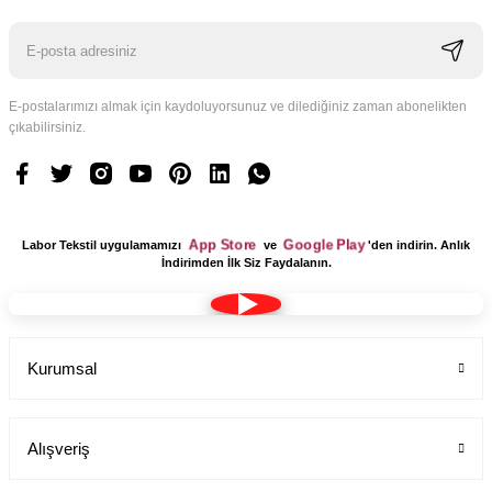
E-postalarımızı almak için kaydoluyorsunuz ve dilediğiniz zaman abonelikten
çıkabilirsiniz.
Logo Tasarım Ücreti 1 Adet
Labor Medikal Tekstil
App Store
Google Play
Labor Tekstil uygulamamızı
ve
'den indirin. Anlık
199,00 TL
İndirimden İlk Siz Faydalanın.
Kurumsal
Alışveriş