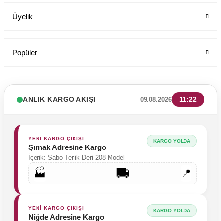
Üyelik
Popüler
ANLIK KARGO AKIŞI
11:22
09.08.2026
YENİ KARGO ÇIKIŞI
KARGO YOLDA
Şırnak Adresine Kargo
İçerik: Sabo Terlik Deri 208 Model
🚚
🏭
📍
Tesettür Cerrahi Bone Terikoton Kumaş Yeni Model
Labor Medikal Tekstil
YENİ KARGO ÇIKIŞI
KARGO YOLDA
Niğde Adresine Kargo