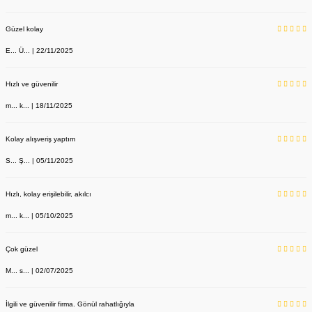
Güzel kolay
E... Ü... | 22/11/2025
Hızlı ve güvenilir
m... k... | 18/11/2025
Kolay alışveriş yaptım
S... Ş... | 05/11/2025
Hızlı, kolay erişilebilir, akılcı
m... k... | 05/10/2025
Çok güzel
M... s... | 02/07/2025
İlgili ve güvenilir firma. Gönül rahatlığıyla