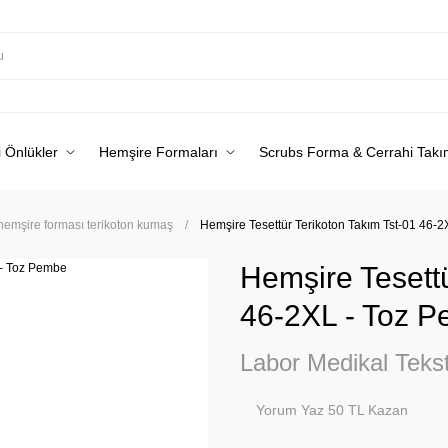
 Önlükler
Hemşire Formaları
Scrubs Forma & Cerrahi Takı
 hemşire forması terikoton kumaş
Hemşire Tesettür Terikoton Takım Tst-01 46-
Hemşire Tesettü
46-2XL - Toz 
Labor Medikal Tekst
Yorum Yaz 50 TL Kazan