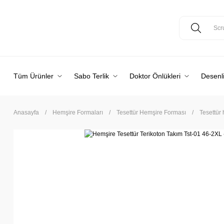
Tüm Ürünler
Sabo Terlik
Doktor Önlükleri
Desenli
Anasayfa
Hemşire Formaları
Tesettür Hemşire Forması
Tesettür