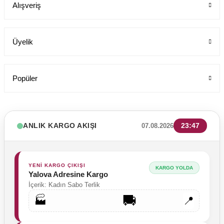
Alışveriş
Üyelik
Popüler
ANLIK KARGO AKIŞI
23:47
07.08.2026
YENİ KARGO ÇIKIŞI
KARGO YOLDA
Yalova Adresine Kargo
İçerik: Kadın Sabo Terlik
🚚
🏭
📍
Tesettür Cerrahi Bone Terikoton Kumaş Yeni Model
Labor Medikal Tekstil