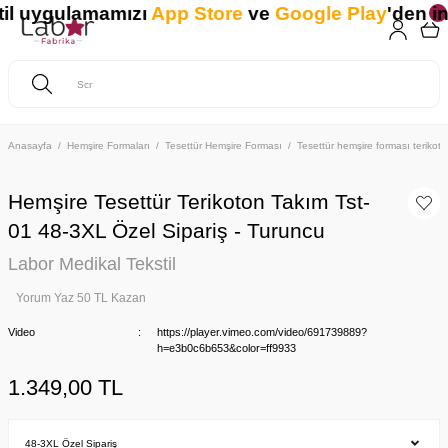
 uygulamamızı
App Store
ve
Google Play
'den indir
Anasayfa
Hemşire Formaları
Tesettür Hemşire Forması
Tesettür hemşire forması teriko
Hemşire Tesettür Terikoton Takım Tst-
01 48-3XL Özel Sipariş - Turuncu
Labor Medikal Tekstil
Yorum Yaz 50 TL Kazan
Video
https://player.vimeo.com/video/691739889?
h=e3b0c6b653&color=ff9933
1.349,00 TL