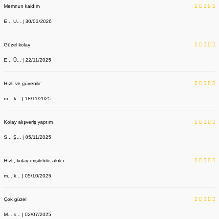
Memnun kaldım
E... U... | 30/03/2026
Güzel kolay
E... Ü... | 22/11/2025
Hızlı ve güvenilir
m... k... | 18/11/2025
Kolay alışveriş yaptım
S... Ş... | 05/11/2025
Hızlı, kolay erişilebilir, akılcı
m... k... | 05/10/2025
Çok güzel
M... s... | 02/07/2025