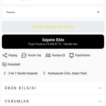
İsminizi Yazalım mı? 199 TL
Sepete Ekle
Peşin Fiyatına 3 X 449,67 TL ' Taksitle öde.
Paylaş
Yorum Yaz
Tavsiye Et
Fiyat Alarmı
Karşılaştır
2 ile 7 Günde Kargoda
Kampanyalı Ürün, Süper Fiyat
ÜRÜN BİLGİSİ
YORUMLAR