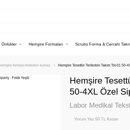
 Önlükler
Hemşire Formaları
Scrubs Forma & Cerrahi Takı
 hemşire forması terikoton kumaş
Hemşire Tesettür Terikoton Takım Tst-01 50-4XL
Hemşire Tesettü
50-4XL Özel Sipa
Labor Medikal Tekst
Yorum Yaz 50 TL Kazan