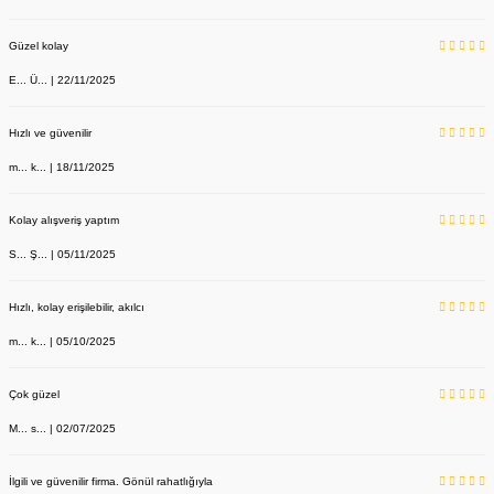
Güzel kolay
E... Ü... | 22/11/2025
Hızlı ve güvenilir
m... k... | 18/11/2025
Kolay alışveriş yaptım
S... Ş... | 05/11/2025
Hızlı, kolay erişilebilir, akılcı
m... k... | 05/10/2025
Çok güzel
M... s... | 02/07/2025
İlgili ve güvenilir firma. Gönül rahatlığıyla