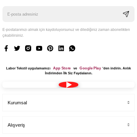
E-postalarımızı almak için kaydoluyorsunuz ve dilediğiniz zaman abonelikten
çıkabilirsiniz.
Logo Tasarım Ücreti 1 Adet
Labor Medikal Tekstil
App Store
Google Play
Labor Tekstil uygulamamızı
ve
'den indirin. Anlık
199,00 TL
İndirimden İlk Siz Faydalanın.
Kurumsal
Alışveriş