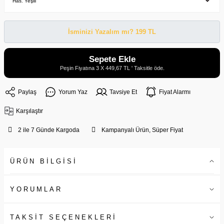
İsminizi Yazalım mı? 199 TL
Sepete Ekle
Peşin Fiyatına 3 X 449,67 TL ' Taksitle öde.
Paylaş
Yorum Yaz
Tavsiye Et
Fiyat Alarmı
Karşılaştır
2 ile 7 Günde Kargoda
Kampanyalı Ürün, Süper Fiyat
ÜRÜN BİLGİSİ
YORUMLAR
TAKSİT SEÇENEKLERİ