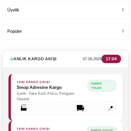
Üyelik
Popüler
ANLIK KARGO AKIŞI
17:04
07.08.2026
YENİ KARGO ÇIKIŞI
KARGO
Sinop Adresine Kargo
YOLDA
İçerik: Yaka Kartı Askısı Penguen
Desenli
🚚
🏭
📍
Tesettür Cerrahi Bone Terikoton Kumaş Yeni Model
Labor Medikal Tekstil
YENİ KARGO ÇIKIŞI
KARGO YOLDA