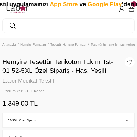
l uygulamamızı
App Store
ve
Google Play
'den ind
Anasayfa
Hemşire Formaları
Tesettür Hemşire Forması
Tesettür hemşire forması teriko
Hemşire Tesettür Terikoton Takım Tst-
01 52-5XL Özel Sipariş - Has. Yeşili
Labor Medikal Tekstil
Yorum Yaz 50 TL Kazan
1.349,00 TL