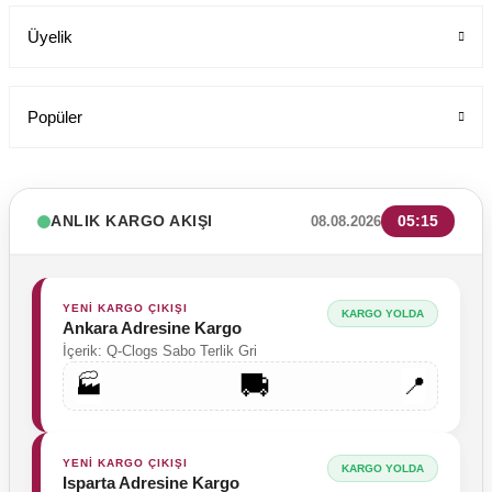
Üyelik
Popüler
ANLIK KARGO AKIŞI
05:15
08.08.2026
YENİ KARGO ÇIKIŞI
KARGO YOLDA
Ankara Adresine Kargo
İçerik: Q-Clogs Sabo Terlik Gri
🚚
🏭
📍
Tesettür Cerrahi Bone Terikoton Kumaş Yeni Model
Labor Medikal Tekstil
YENİ KARGO ÇIKIŞI
KARGO YOLDA
Isparta Adresine Kargo