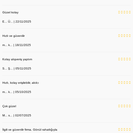
Güzel kolay
E... Ü... | 22/11/2025
Hızlı ve güvenilir
m... k... | 18/11/2025
Kolay alışveriş yaptım
S... Ş... | 05/11/2025
Hızlı, kolay erişilebilir, akılcı
m... k... | 05/10/2025
Çok güzel
M... s... | 02/07/2025
İlgili ve güvenilir firma. Gönül rahatlığıyla