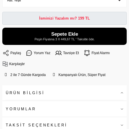
İsminizi Yazalım mı? 199 TL
Sepete Ekle
Peşin Fiyatına 3 X 449,67 TL ' Taksitle öde.
Paylaş
Yorum Yaz
Tavsiye Et
Fiyat Alarmı
Karşılaştır
2 ile 7 Günde Kargoda
Kampanyalı Ürün, Süper Fiyat
ÜRÜN BİLGİSİ
YORUMLAR
TAKSİT SEÇENEKLERİ