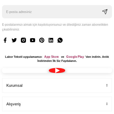
E-postalarımızı almak için kaydoluyorsunuz ve dilediğiniz zaman abonelikten
çıkabilirsiniz.
Logo Tasarım Ücreti 1 Adet
Labor Medikal Tekstil
App Store
Google Play
Labor Tekstil uygulamamızı
ve
'den indirin. Anlık
199,00 TL
İndirimden İlk Siz Faydalanın.
Kurumsal
Alışveriş