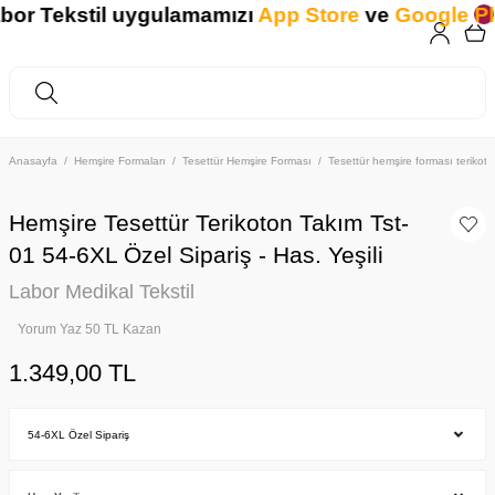
or Tekstil uygulamamızı
App Store
ve
Google Pla
Anasayfa
Hemşire Formaları
Tesettür Hemşire Forması
Tesettür hemşire forması teriko
Hemşire Tesettür Terikoton Takım Tst-
01 54-6XL Özel Sipariş - Has. Yeşili
Labor Medikal Tekstil
Yorum Yaz 50 TL Kazan
1.349,00 TL