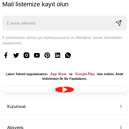
Mail listemize kayıt olun
E-postalarımızı almak için kaydoluyorsunuz ve dilediğiniz zaman abonelikten
çıkabilirsiniz.
Logo Tasarım Ücreti 1 Adet
Labor Medikal Tekstil
App Store
Google Play
Labor Tekstil uygulamamızı
ve
'den indirin. Anlık
199,00 TL
İndirimden İlk Siz Faydalanın.
Kurumsal
Alışveriş