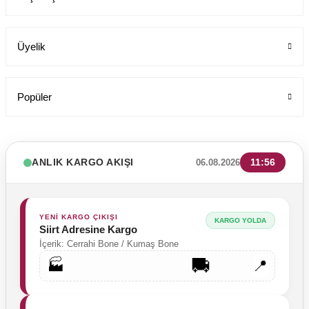
Üyelik
Popüler
ANLIK KARGO AKIŞI
11:56
06.08.2026
YENİ KARGO ÇIKIŞI
KARGO YOLDA
Siirt Adresine Kargo
İçerik: Cerrahi Bone / Kumaş Bone
🚚
🏭
📍
Tesettür Cerrahi Bone Terikoton Kumaş Yeni Model
Labor Medikal Tekstil