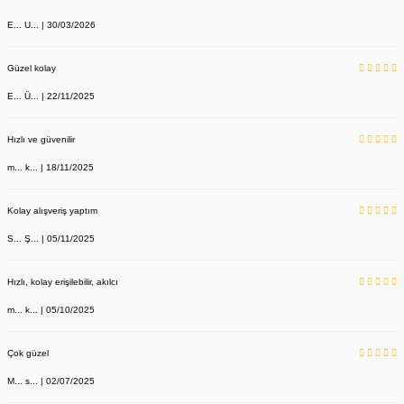
E... U... | 30/03/2026
Güzel kolay
E... Ü... | 22/11/2025
Hızlı ve güvenilir
m... k... | 18/11/2025
Kolay alışveriş yaptım
S... Ş... | 05/11/2025
Hızlı, kolay erişilebilir, akılcı
m... k... | 05/10/2025
Çok güzel
M... s... | 02/07/2025