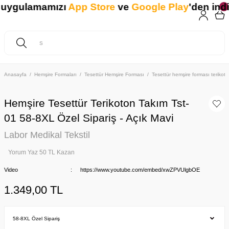
uygulamamızı
App Store
ve
Google Play
'den indir
Anasayfa
Hemşire Formaları
Tesettür Hemşire Forması
Tesettür hemşire forması teriko
Hemşire Tesettür Terikoton Takım Tst-
01 58-8XL Özel Sipariş - Açık Mavi
Labor Medikal Tekstil
Yorum Yaz 50 TL Kazan
Video
https://www.youtube.com/embed/xwZPVUlgbOE
1.349,00 TL