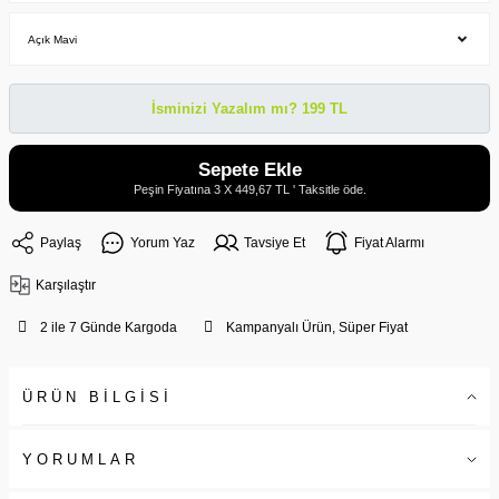
İsminizi Yazalım mı? 199 TL
Sepete Ekle
Peşin Fiyatına 3 X 449,67 TL ' Taksitle öde.
Paylaş
Yorum Yaz
Tavsiye Et
Fiyat Alarmı
Karşılaştır
2 ile 7 Günde Kargoda
Kampanyalı Ürün, Süper Fiyat
ÜRÜN BİLGİSİ
YORUMLAR