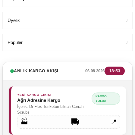
Üyelik
Popüler
ANLIK KARGO AKIŞI
18:53
06.08.2026
YENİ KARGO ÇIKIŞI
KARGO
Ağrı Adresine Kargo
YOLDA
İçerik: Dr Flex Terikoton Likralı Cerrahi
Scrubs
🚚
🏭
📍
Tesettür Cerrahi Bone Terikoton Kumaş Yeni Model
Labor Medikal Tekstil