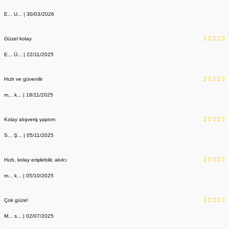
E... U... | 30/03/2026
Güzel kolay
E... Ü... | 22/11/2025
Hızlı ve güvenilir
m... k... | 18/11/2025
Kolay alışveriş yaptım
S... Ş... | 05/11/2025
Hızlı, kolay erişilebilir, akılcı
m... k... | 05/10/2025
Çok güzel
M... s... | 02/07/2025