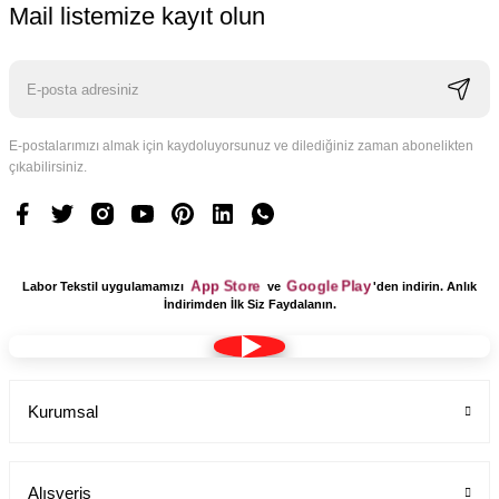
Mail listemize kayıt olun
E-postalarımızı almak için kaydoluyorsunuz ve dilediğiniz zaman abonelikten
çıkabilirsiniz.
Logo Tasarım Ücreti 1 Adet
Labor Medikal Tekstil
App Store
Google Play
Labor Tekstil uygulamamızı
ve
'den indirin. Anlık
199,00 TL
İndirimden İlk Siz Faydalanın.
Kurumsal
Alışveriş