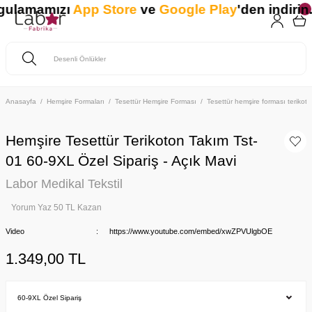
gulamamızı
App Store
ve
Google Play
'den indirin. 
Anasayfa
Hemşire Formaları
Tesettür Hemşire Forması
Tesettür hemşire forması teriko
Hemşire Tesettür Terikoton Takım Tst-
01 60-9XL Özel Sipariş - Açık Mavi
Labor Medikal Tekstil
Yorum Yaz 50 TL Kazan
Video
https://www.youtube.com/embed/xwZPVUlgbOE
1.349,00 TL