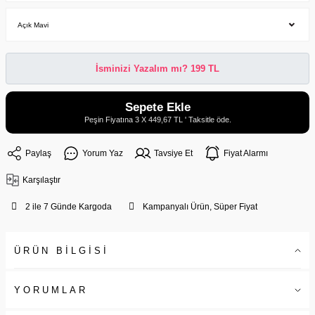
İsminizi Yazalım mı? 199 TL
Sepete Ekle
Peşin Fiyatına 3 X 449,67 TL ' Taksitle öde.
Paylaş
Yorum Yaz
Tavsiye Et
Fiyat Alarmı
Karşılaştır
2 ile 7 Günde Kargoda
Kampanyalı Ürün, Süper Fiyat
ÜRÜN BİLGİSİ
YORUMLAR