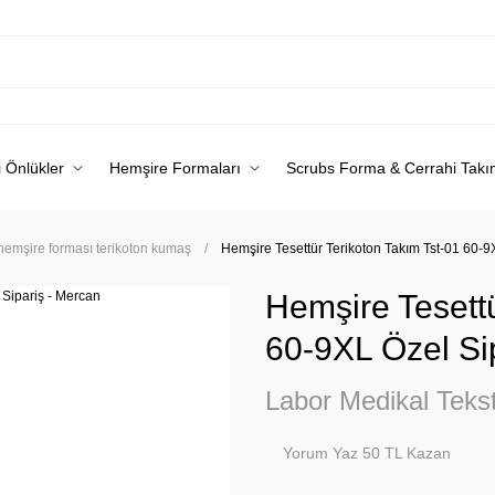
 Önlükler
Hemşire Formaları
Scrubs Forma & Cerrahi Takı
 hemşire forması terikoton kumaş
Hemşire Tesettür Terikoton Takım Tst-01 60-9
Hemşire Tesettü
60-9XL Özel Si
Labor Medikal Tekst
Yorum Yaz 50 TL Kazan