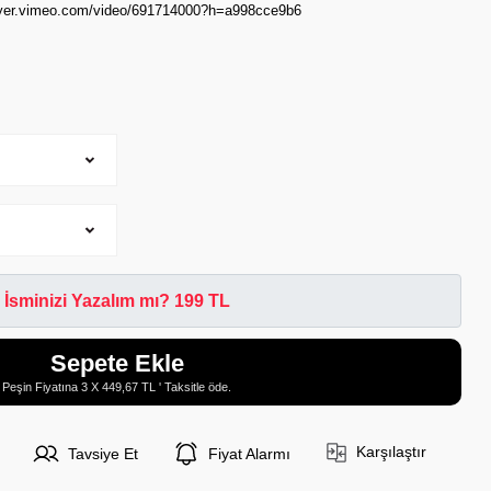
layer.vimeo.com/video/691714000?h=a998cce9b6
İsminizi Yazalım mı? 199 TL
Sepete Ekle
Peşin Fiyatına 3 X 449,67 TL ' Taksitle öde.
Karşılaştır
Tavsiye Et
Fiyat Alarmı