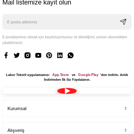
Mail listemize kayıt olun
E-postalarımızı almak için kaydoluyorsunuz ve dilediğiniz zaman abonelikten
Logo Tasarım Ücreti 1 Adet
çıkabilirsiniz.
Labor Medikal Tekstil
199,00 TL
App Store
Google Play
Labor Tekstil uygulamamızı
ve
'den indirin. Anlık
İndirimden İlk Siz Faydalanın.
Kurumsal
Alışveriş