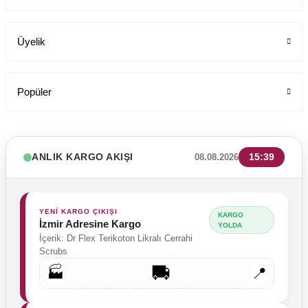
Üyelik
Popüler
ANLIK KARGO AKIŞI
15:39
08.08.2026
YENİ KARGO ÇIKIŞI
KARGO
İzmir Adresine Kargo
YOLDA
İçerik: Dr Flex Terikoton Likralı Cerrahi
Scrubs
🚚
🏭
📍