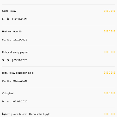
Güzel kolay
E... Ü... | 22/11/2025
Hızlı ve güvenilir
m... k... | 18/11/2025
Kolay alışveriş yaptım
S... Ş... | 05/11/2025
Hızlı, kolay erişilebilir, akılcı
m... k... | 05/10/2025
Çok güzel
M... s... | 02/07/2025
İlgili ve güvenilir firma. Gönül rahatlığıyla