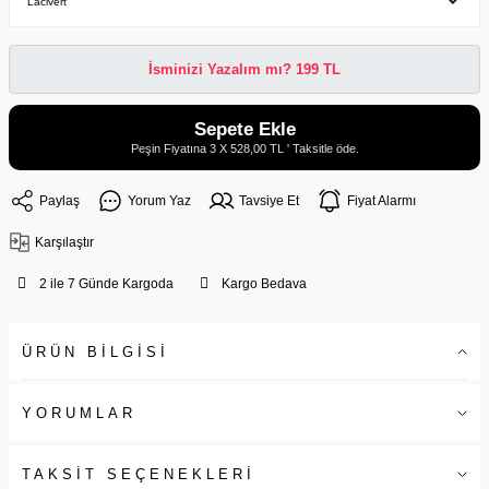
İsminizi Yazalım mı? 199 TL
Sepete Ekle
Peşin Fiyatına 3 X 528,00 TL ' Taksitle öde.
Paylaş
Yorum Yaz
Tavsiye Et
Fiyat Alarmı
Karşılaştır
2 ile 7 Günde Kargoda
Kargo Bedava
ÜRÜN BİLGİSİ
YORUMLAR
TAKSİT SEÇENEKLERİ