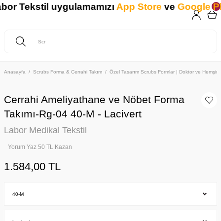
r Tekstil uygulamamızı
App Store
ve
Google Play
Anasayfa
Scrubs Forma & Cerrahi Takım
Özel Tasarım Scrubs Formlar | Doktor ve Hemşire 
Cerrahi Ameliyathane ve Nöbet Forma
Takımı-Rg-04 40-M - Lacivert
Labor Medikal Tekstil
Yorum Yaz 50 TL Kazan
1.584,00 TL