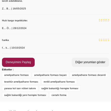
tercih edebilirsiniz.
Z... B... | 16/05/2025
Hızlı kargo teşekkürler.
E... Ö... | 28/12/2024
YENİ ÜRÜN
Önlük, Scrubs ve Bone İsim Nakış İşleme | İsim Yazdırmak İstiyor 
Labor Medikal Tekstil
harika
f... k... | 10/10/2024
199,00 TL
Deneyimini Paylaş
Diğer yorumları göster
Etiketler :
ameliyathane forması
ameliyathane forması bayan
ameliyathane forması desenli
tesettür ameliyathane forması
renkli ameliyathane forması
yarasa kol sarı nöbet takımı
sağlık bakanlığı hemşire forması
sağlık bakanliği yeni hemşire forması
cerrahi forma