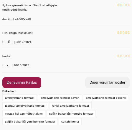
İlgili ve güvenilir firma. Gönül rahatlığıyla
tercih edebilirsiniz.
Z... B... | 16/05/2025
Hızlı kargo teşekkürler.
E... Ö... | 28/12/2024
YENİ ÜRÜN
Önlük, Scrubs ve Bone İsim Nakış İşleme | İsim Yazdırmak İstiyor 
Labor Medikal Tekstil
harika
f... k... | 10/10/2024
199,00 TL
Deneyimini Paylaş
Diğer yorumları göster
Etiketler :
ameliyathane forması
ameliyathane forması bayan
ameliyathane forması desenli
tesettür ameliyathane forması
renkli ameliyathane forması
yarasa kol sarı nöbet takımı
sağlık bakanlığı hemşire forması
sağlık bakanliği yeni hemşire forması
cerrahi forma