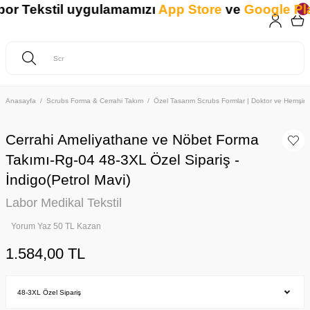
 Tekstil uygulamamızı
App Store
ve
Google Play
'
Anasayfa
Scrubs Forma & Cerrahi Takım
Özel Tasarım Scrubs Formlar | Doktor ve Hemşire 
Cerrahi Ameliyathane ve Nöbet Forma
Takımı-Rg-04 48-3XL Özel Sipariş -
İndigo(Petrol Mavi)
Labor Medikal Tekstil
Yorum Yaz 50 TL Kazan
1.584,00 TL