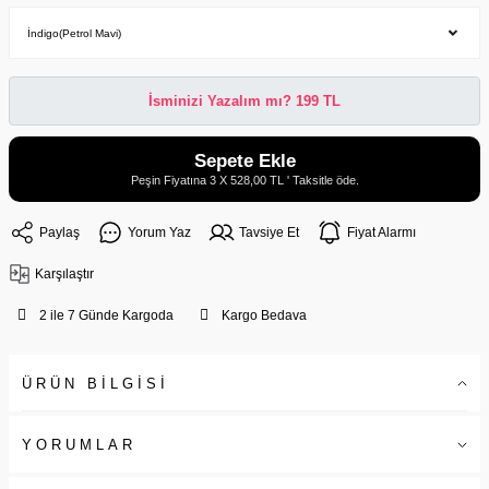
İsminizi Yazalım mı? 199 TL
Sepete Ekle
Peşin Fiyatına 3 X 528,00 TL ' Taksitle öde.
Paylaş
Yorum Yaz
Tavsiye Et
Fiyat Alarmı
Karşılaştır
2 ile 7 Günde Kargoda
Kargo Bedava
ÜRÜN BİLGİSİ
YORUMLAR