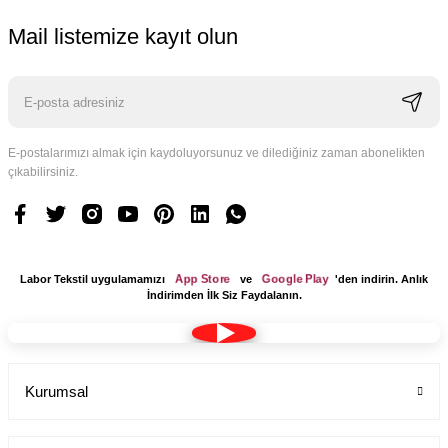
Mail listemize kayıt olun
E-postalarımızı almak için kaydoluyorsunuz ve dilediğiniz zaman abonelikten
Logo Tasarım Ücreti 1 Adet
çıkabilirsiniz.
Labor Medikal Tekstil
199,00 TL
App Store
Google Play
Labor Tekstil uygulamamızı
ve
'den indirin. Anlık
İndirimden İlk Siz Faydalanın.
Kurumsal