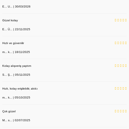
E... U... | 30/03/2026
Güzel kolay
E... Ü... | 22/11/2025
Hızlı ve güvenilir
m... k... | 18/11/2025
Kolay alışveriş yaptım
S... Ş... | 05/11/2025
Hızlı, kolay erişilebilir, akılcı
m... k... | 05/10/2025
Çok güzel
M... s... | 02/07/2025