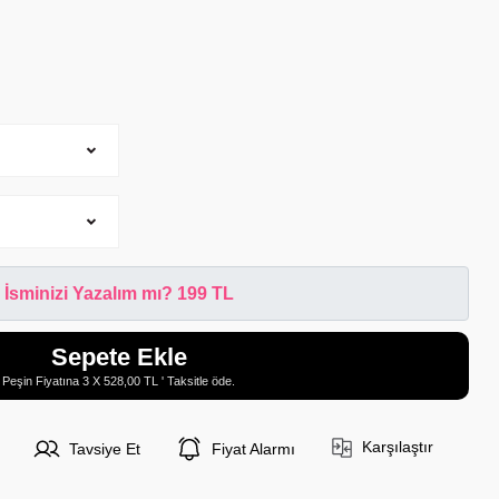
İsminizi Yazalım mı? 199 TL
Sepete Ekle
Peşin Fiyatına 3 X 528,00 TL ' Taksitle öde.
Karşılaştır
Tavsiye Et
Fiyat Alarmı