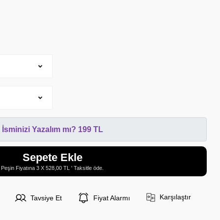
İsminizi Yazalım mı? 199 TL
Sepete Ekle
Peşin Fiyatına 3 X 528,00 TL ' Taksitle öde.
Karşılaştır
Tavsiye Et
Fiyat Alarmı