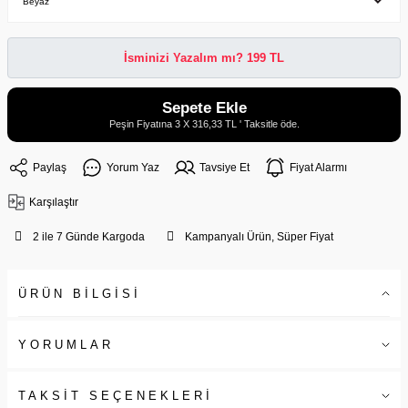
İsminizi Yazalım mı? 199 TL
Sepete Ekle
Peşin Fiyatına 3 X 316,33 TL ' Taksitle öde.
Paylaş
Yorum Yaz
Tavsiye Et
Fiyat Alarmı
Karşılaştır
2 ile 7 Günde Kargoda
Kampanyalı Ürün, Süper Fiyat
ÜRÜN BİLGİSİ
YORUMLAR
TAKSİT SEÇENEKLERİ