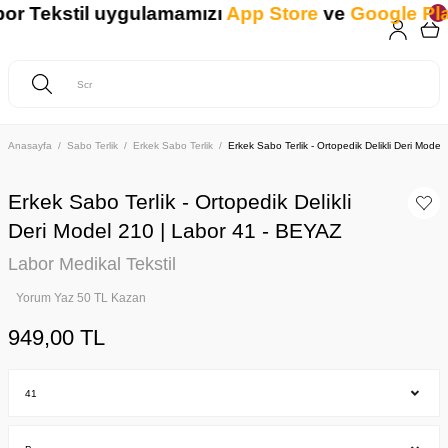
 Tekstil uygulamamızı
App Store
ve
Google Play
'
Anasayfa
Sabo Terlik
Erkek Sabo Terlik
Erkek Sabo Terlik - Ortopedik Delikli Deri Mode
Erkek Sabo Terlik - Ortopedik Delikli
Deri Model 210 | Labor 41 - BEYAZ
Labor Medikal Tekstil
Yorum Yaz 50 TL Kazan
949,00 TL