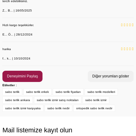
tercih edebilirsiniz.
Z... B... | 16/05/2025
Hızlı kargo teşekkürler.
E... Ö... | 28/12/2024
LABOR Erkek Beyaz Deri Sabo Terlik 210 - Anatomik Taban (Sağlık 
harika
Labor Medikal Tekstil
f... k... | 10/10/2024
949,00 TL
Deneyimini Paylaş
Diğer yorumları göster
Etiketler :
sabo terlik
sabo terlik erkek
sabo terlik fiyatları
sabo terlik modelleri
sabo terlik ankara
sabo terlik izmir satış noktaları
sabo terlik izmir
sabo terlik izmir karşıyaka
sabo terlik nedir
ortopedik sabo terlik nedir
Mail listemize kayıt olun