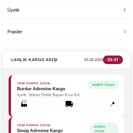
Üyelik
Popüler
LABOR Erkek Siyah Deri Sabo Terlik 210 - Anatomik Taban (Sağlık P
ANLIK KARGO AKIŞI
03:47
09.08.2026
Labor Medikal Tekstil
949,00 TL
YENİ KARGO ÇIKIŞI
KARGO YOLDA
Burdur Adresine Kargo
İçerik: Doktor Önlük Bayan Kısa Kol
🚚
🏭
📍
YENİ KARGO ÇIKIŞI
KARGO
Sinop Adresine Kargo
YOLDA