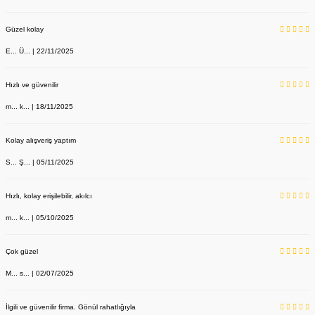
Güzel kolay
E... Ü... | 22/11/2025
Hızlı ve güvenilir
m... k... | 18/11/2025
Kolay alışveriş yaptım
S... Ş... | 05/11/2025
Hızlı, kolay erişilebilir, akılcı
m... k... | 05/10/2025
Çok güzel
M... s... | 02/07/2025
İlgili ve güvenilir firma. Gönül rahatlığıyla